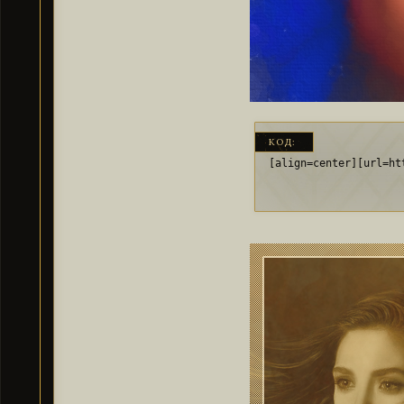
КОД:
[align=center][url=ht