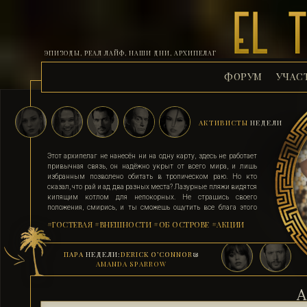
ЭПИЗОДЫ, РЕАЛ ЛАЙФ, НАШИ ДНИ, АРХИПЕЛАГ
ФОРУМ
УЧАС
АКТИВИСТЫ
НЕДЕЛИ
Этот архипелаг не нанесён ни на одну карту, здесь не работает
привычная связь, он надёжно укрыт от всего мира, и лишь
избранным позволено обитать в тропическом раю. Но кто
сказал, что рай и ад два разных места? Лазурные пляжи видятся
кипящим котлом для непокорных. Не страшись своего
положения, смирись, и ты сможешь ощутить все блага этого
острова. Поддавшись соблазну и похоти, стань верным их
#ГОСТЕВАЯ
#ВНЕШНОСТИ
#ОБ ОСТРОВЕ
#АКЦИИ
адептом. Выбери для себя стезю, ступай по ней, гордо неся статус
рабыни, иначе тебя силой поставят на колени. Помни, ад на
земле существует, и он прямо здесь.
ПАРА
НЕДЕЛИ:
DERICK O’CONNOR
&
AMANDA SPARROW