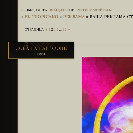
ПРИВЕТ, ГОСТЬ!
ВОЙДИТЕ
ИЛИ
ЗАРЕГИСТРИРУЙТЕСЬ
.
»
EL TROPICANO
»
РЕКЛАМА
»
ВАША РЕКЛАМА СТР
СТРАНИЦА:
«
1
2
3
4
…
34
»
СОВА НА ПАТИФОНЕ
гость