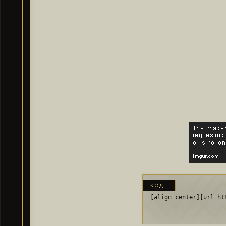
КОД:
[align=center][url=ht