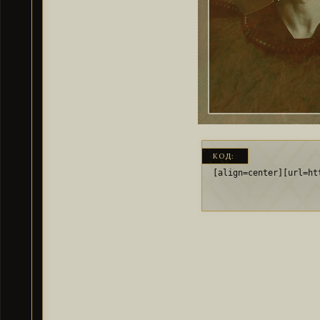
КОД:
[align=center][url=ht