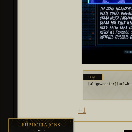
КОД:
[align=center][url=ht
+1
EUPHORIA JONS
гость