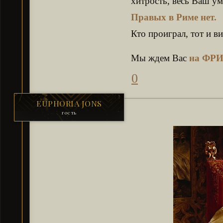
хитрость, весь Ваш ум
Правых в Риме нет.
Кто проиграл, тот и ви
Мы ждем Вас
на ФРИ
0
EUPHORIA JONS
гость