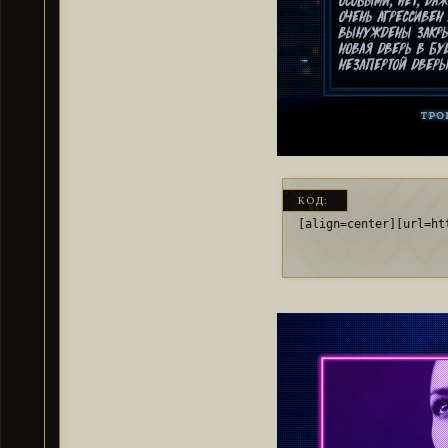
КОД:
[align=center][url=ht