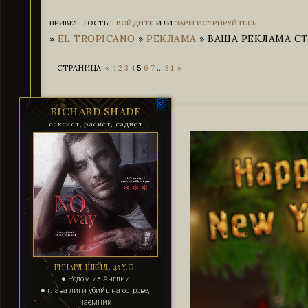
ПРИВЕТ, ГОСТЬ!
ВОЙДИТЕ
ИЛИ
ЗАРЕГИСТРИРУЙТЕСЬ
.
»
EL TROPICANO
»
РЕКЛАМА
»
ВАША РЕКЛАМА СТР
СТРАНИЦА:
«
1
2
3
4
5
6
7
…
34
»
RICHARD SHADE
сексист, расист, садист
РИЧАРД ШЕЙД, 43 Y.O.
● Родом из Англии
● глава лиги убийц на острове,
наемник