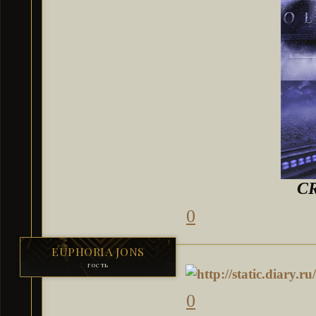
C
0
EUPHORIA JONS
гость
0