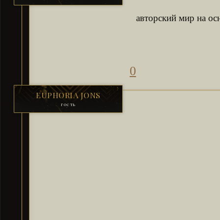
авторский мир на ос
0
EUPHORIA JONS
гость