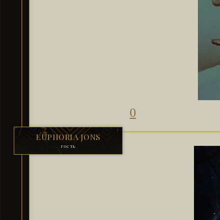
0
EUPHORIA JONS
гость