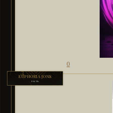
0
EUPHORIA JONS
гость