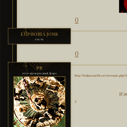
0
EUPHORIA JONS
гость
0
PR
этот прекрасный фарс
http://bsdpm.mybb.ru/viewtopic.php
[Сю
0