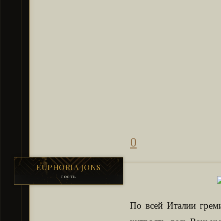
0
EUPHORIA JONS
гость
По всей Италии грем