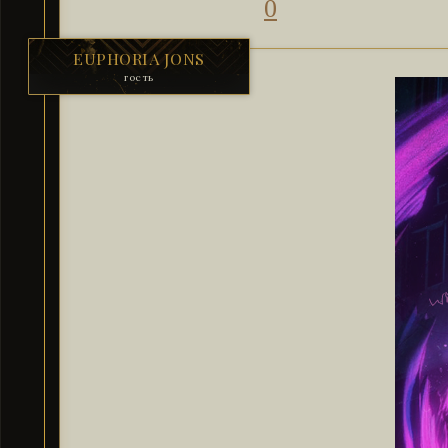
0
EUPHORIA JONS
гость