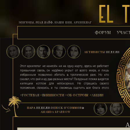
ЭПИЗОДЫ, РЕАЛ ЛАЙФ, НАШИ ДНИ, АРХИПЕЛАГ
ФОРУМ
УЧАС
АКТИВИСТЫ
НЕДЕЛИ
Этот архипелаг не нанесён ни на одну карту, здесь не работает
привычная связь, он надёжно укрыт от всего мира, и лишь
избранным позволено обитать в тропическом раю. Но кто
сказал, что рай и ад два разных места? Лазурные пляжи видятся
кипящим котлом для непокорных. Не страшись своего
положения, смирись, и ты сможешь ощутить все блага этого
острова. Поддавшись соблазну и похоти, стань верным их
#ГОСТЕВАЯ
#ВНЕШНОСТИ
#ОБ ОСТРОВЕ
#АКЦИИ
адептом. Выбери для себя стезю, ступай по ней, гордо неся статус
рабыни, иначе тебя силой поставят на колени. Помни, ад на
земле существует, и он прямо здесь.
ПАРА
НЕДЕЛИ:
DERICK O’CONNOR
&
AMANDA SPARROW