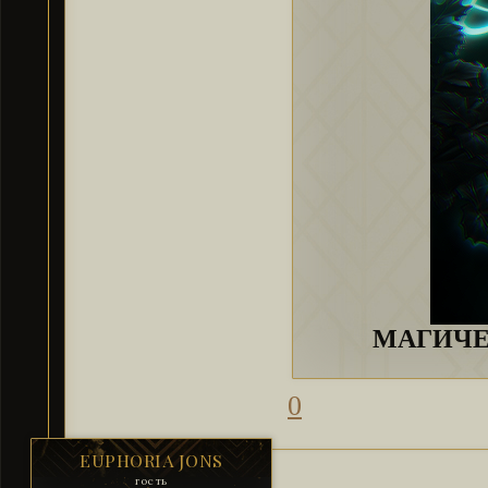
МАГИЧ
0
EUPHORIA JONS
гость