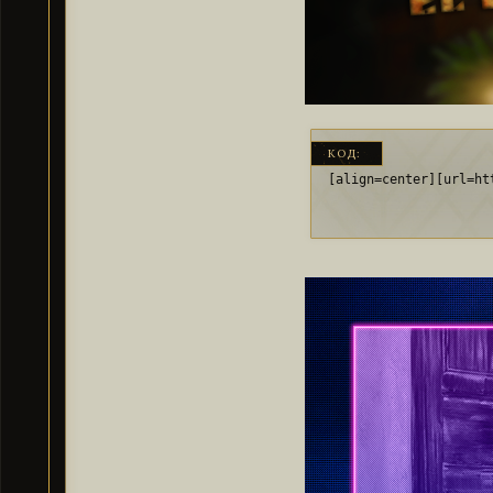
КОД:
[align=center][url=ht