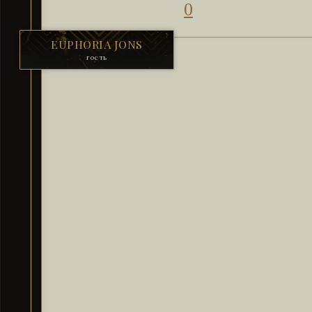
0
EUPHORIA JONS
гость