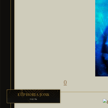
0
EUPHORIA JONS
гость