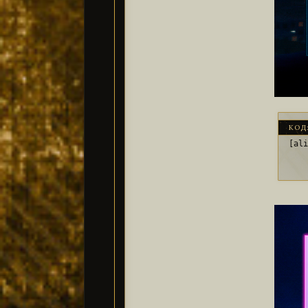
КОД
[al