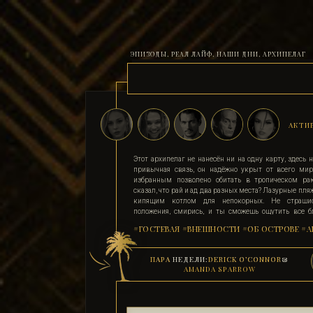
ЭПИЗОДЫ, РЕАЛ ЛАЙФ, НАШИ ДНИ, АРХИПЕЛАГ
АКТИ
Этот архипелаг не нанесён ни на одну карту, здесь н
привычная связь, он надёжно укрыт от всего мир
избранным позволено обитать в тропическом ра
сказал, что рай и ад два разных места? Лазурные пля
кипящим котлом для непокорных. Не страшис
положения, смирись, и ты сможешь ощутить все бл
острова. Поддавшись соблазну и похоти, стань 
#ГОСТЕВАЯ
#ВНЕШНОСТИ
#ОБ ОСТРОВЕ
#А
адептом. Выбери для себя стезю, ступай по ней, гордо 
рабыни, иначе тебя силой поставят на колени. По
земле существует, и он прямо здесь.
ПАРА
НЕДЕЛИ:
DERICK O’CONNOR
&
AMANDA SPARROW