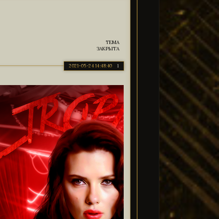
могает судьба
, - Задерживаю на нём взгляд чуть
имого, явно демонстрируя, что его пять секунд всё же
итиву, нежели иначе.
ТЕМА
ЗАКРЫТА
2021-05-24 14:48:40
1