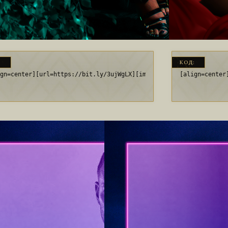
:
КОД:
ign=center][url=https://bit.ly/3ujWgLX][img]https://i.imgur.com/
[align=center