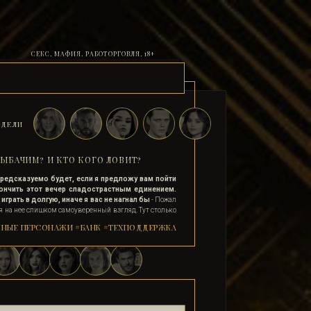
СЕКС, МАФИЯ, РАБОТОРГОВЛЯ, 18+
ДЕЛИ
ЫБАЧИМ? И КТО КОГО ЛОВИТ?
редсказуемо будет, если я предложу вам пойти
ончить этот вечер сладострастным единением.
грать в долгую, иначе я вас не нагнал бы
- Пожал
я на нее слишком самоуверенный взгляд. Тут столько
 готовы за пару сотен лень в койку, они будут тебе
НЫЕ ПЕРСОНАЖИ
#БАНК
#ТЕХПОДДЕРЖКА
дет смеяться твоим шуткам, пойдут за тобой туда куда
скажешь. Так что с его внешностью и манерами и
ь девку на ночь не составит труда. А вот подцепить
е заинтересована в заработке и продаже своего тела,
й. Все ведь так Алексис Фрост?
е люблю играть в долгую и не привыкла с ходу
е карты
- я не скрываясь флиртовала, впрочем то, что
ачно мешало. -
А я и беру от момента то, что хочу. В