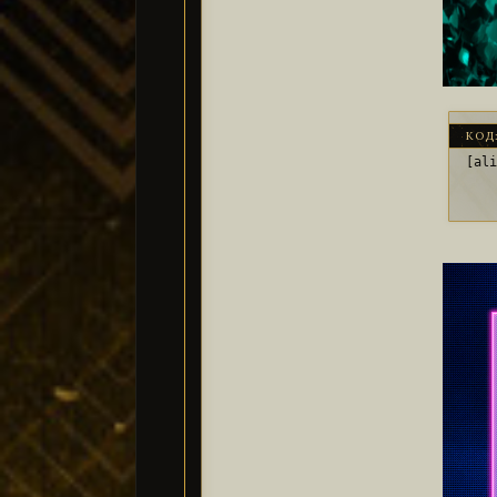
КОД
[al