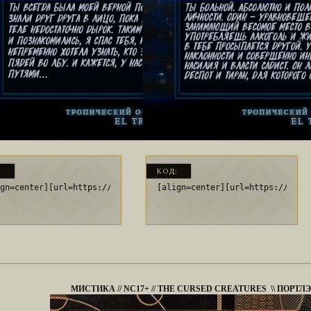
:
КОД:
ign=center][url=https://bit.ly/3sJlpje][img]https://i.imgur.com/
[align=center][url=https://bit.
МИСТИКА // NC17+ // THE CURSED CREATURES \\ ПОРТЛЭ