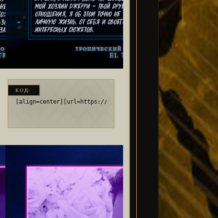
КОД:
pO59TID.png[/img][/url][/align]
ly/3eWvinT][img]https://i.imgur.com/gq3uvIC.png[/img][/url][/ali
[align=center][url=https://bit.ly/3dbufB1][img]https://i.im