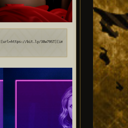
kqzVRcN.png[/img][/url][/align]
][url=https://bit.ly/38w79ST][img]https://i.imgur.com/oOd6JwS.pn