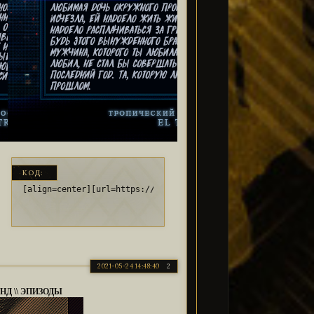
КОД:
rBNa5g8.png[/img][/url][/align]
ly/3cHD7Oz][img]https://i.imgur.com/3ofuexr.png[/img][/url][/ali
[align=center][url=https://bit.ly/2PirlRL][img]https://i.im
2021-05-24 14:48:40
2
НД \\ ЭПИЗОДЫ