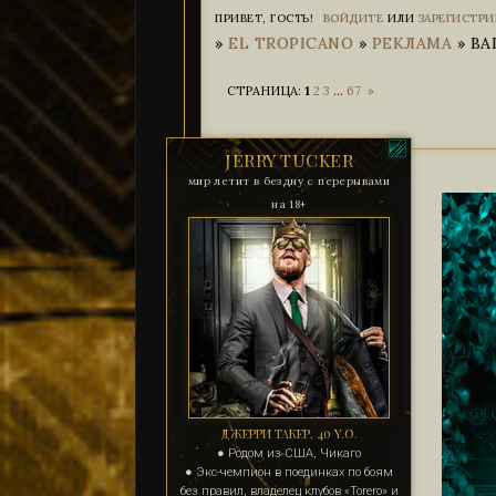
ПРИВЕТ, ГОСТЬ!
ВОЙДИТЕ
ИЛИ
ЗАРЕГИСТРИ
»
EL TROPICANO
»
РЕКЛАМА
»
ВА
СТРАНИЦА:
1
2
3
…
67
»
JERRY TUCKER
мир летит в бездну с перерывами
на 18+
ДЖЕРРИ ТАКЕР, 40 Y.O.
● Родом из США, Чикаго
● Экс-чемпион в поединках по боям
без правил, владелец клубов «Torero» и