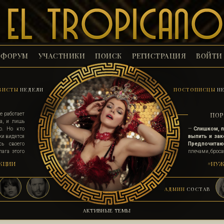
ФОРУМ
УЧАСТНИКИ
ПОИСК
РЕГИСТРАЦИЯ
ВОЙТИ
ВИСТЫ
НЕДЕЛИ
ПОСТОПИСЦЫ
НЕ
е работает
ПОР
а, и лишь
ю. Но кто
—
Слишком, п
жи видятся
выпить и зак
ь своего
Предпочитаю и
ага этого
плечами, броса
верным их
девиц, которые
КЦИИ
#НУЖ
неся статус
улыбаться и бу
мни, ад на
ты хочешь и 
деньгами взят
АДМИН
СОСТАВ
девушку, что н
куда интересне
—
Может я тож
АКТИВНЫЕ ТЕМЫ
открывать вс
я спешу однозн