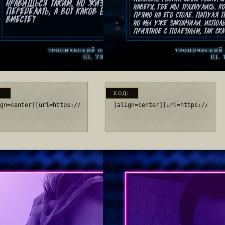
:
КОД:
ign=center][url=https://bit.ly/3uC3P0u][img]https://i.imgur.com/
[align=center][url=https://bit.