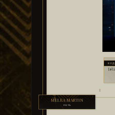
КОД
[al
0
MELEA MARTIN
гость