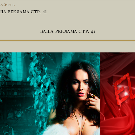
этом мне по
РУЙТЕСЬ
.
дольше необход
склонили к поз
ША РЕКЛАМА СТР. 41
ВАША РЕКЛАМА СТР. 41