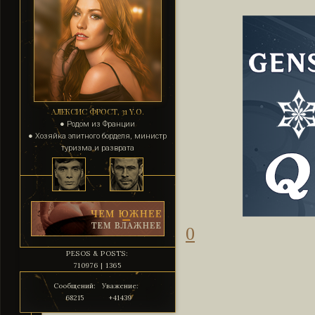
АЛЕКСИС ФРОСТ, 31 Y.O.
● Родом из Франции
● Хозяйка элитного борделя, министр
туризма и разврата
0
PESOS & POSTS:
710976 | 1365
Сообщений:
Уважение:
68215
+41439