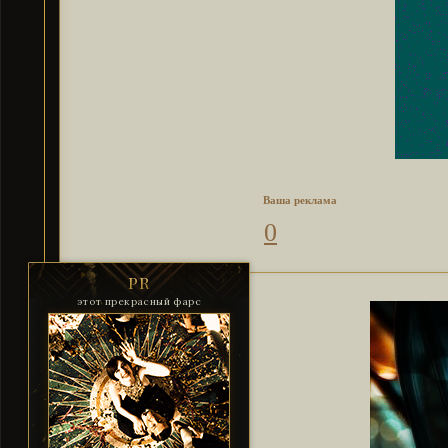
Ваша реклама
0
PR
этот прекрасный фарс