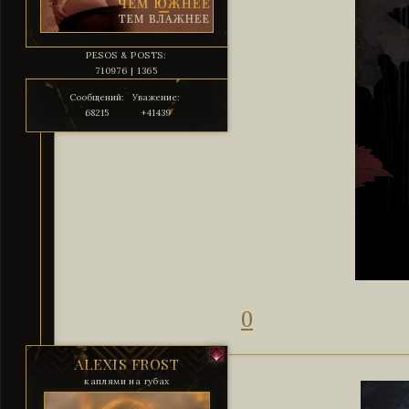
PESOS & POSTS:
710976 | 1365
Сообщений:
Уважение:
68215
+41439
0
ALEXIS FROST
каплями на губах