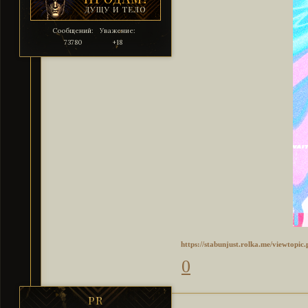
Сообщений:
Уважение:
73780
+18
https://stabunjust.rolka.me/viewtopi
0
PR