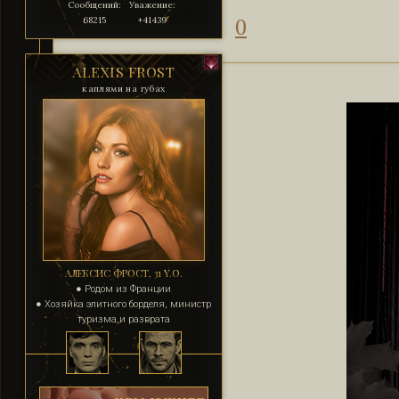
Сообщений:
Уважение:
68215
+41439
0
ALEXIS FROST
каплями на губах
АЛЕКСИС ФРОСТ, 31 Y.O.
● Родом из Франции
● Хозяйка элитного борделя, министр
туризма и разврата