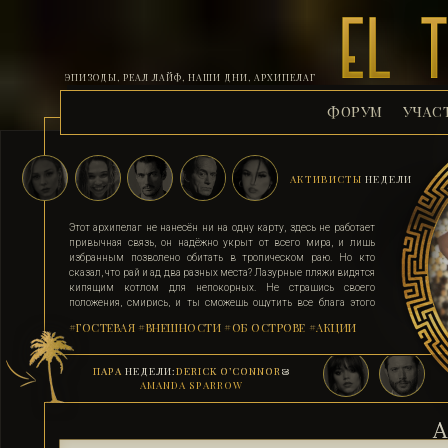
ЭПИЗОДЫ, РЕАЛ ЛАЙФ, НАШИ ДНИ, АРХИПЕЛАГ
ФОРУМ
УЧАС
АКТИВИСТЫ
НЕДЕЛИ
Этот архипелаг не нанесён ни на одну карту, здесь не работает
привычная связь, он надёжно укрыт от всего мира, и лишь
избранным позволено обитать в тропическом раю. Но кто
сказал, что рай и ад два разных места? Лазурные пляжи видятся
кипящим котлом для непокорных. Не страшись своего
положения, смирись, и ты сможешь ощутить все блага этого
острова. Поддавшись соблазну и похоти, стань верным их
#ГОСТЕВАЯ
#ВНЕШНОСТИ
#ОБ ОСТРОВЕ
#АКЦИИ
адептом. Выбери для себя стезю, ступай по ней, гордо неся статус
рабыни, иначе тебя силой поставят на колени. Помни, ад на
земле существует, и он прямо здесь.
ПАРА
НЕДЕЛИ:
DERICK O’CONNOR
&
AMANDA SPARROW