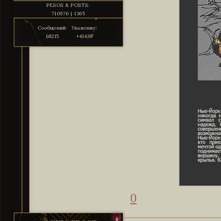
PESOS & POSTS:
710976 | 1365
Сообщений:
Уважение:
68215
+41439
0