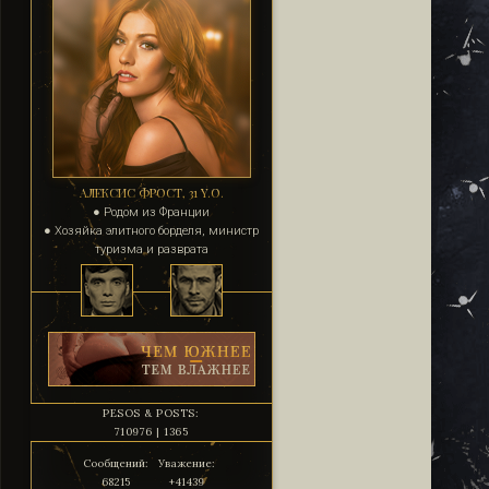
АЛЕКСИС ФРОСТ, 31 Y.O.
● Родом из Франции
● Хозяйка элитного борделя, министр
туризма и разврата
PESOS & POSTS:
710976 | 1365
Сообщений:
Уважение:
68215
+41439