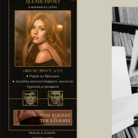
ALEXIS FROST
каплями на губах
АЛЕКСИС ФРОСТ, 31 Y.O.
● Родом из Франции
● Хозяйка элитного борделя, министр
туризма и разврата
PESOS & POSTS: