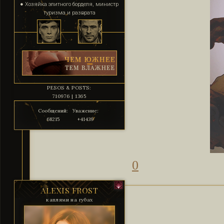
● Хозяйка элитного борделя, министр
туризма и разврата
PESOS & POSTS:
710976 | 1365
Сообщений:
Уважение:
68215
+41439
0
ALEXIS FROST
каплями на губах