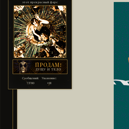
этот прекрасный фарс
Сообщений:
Уважение:
73780
+18