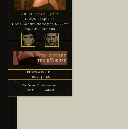
АЛЕКСИС ФРОСТ, 31 Y.O.
● Родом из Франции
● Хозяйка элитного борделя, министр
туризма и разврата
PESOS & POSTS:
710976 | 1365
Сообщений:
Уважение:
68215
+41439