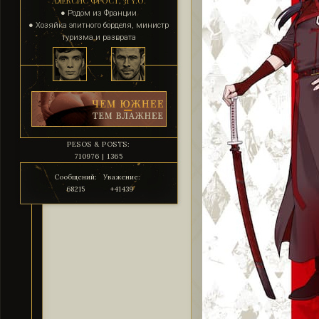
АЛЕКСИС ФРОСТ, 31 Y.O.
● Родом из Франции
● Хозяйка элитного борделя, министр
туризма и разврата
PESOS & POSTS:
710976 | 1365
Сообщений:
Уважение:
68215
+41439