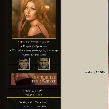
АЛЕКСИС ФРОСТ, 31 Y.O.
● Родом из Франции
● Хозяйка элитного борделя, министр
туризма и разврата
Real // L-A // NC21
PESOS & POSTS:
710976 | 1365
Сообщений:
Уважение:
68215
+41439