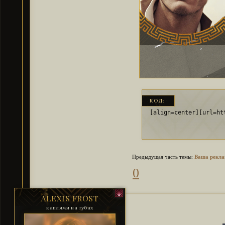
КОД:
[align=center][url=ht
Предыдущая часть темы:
Ваша рекла
0
ALEXIS FROST
каплями на губах