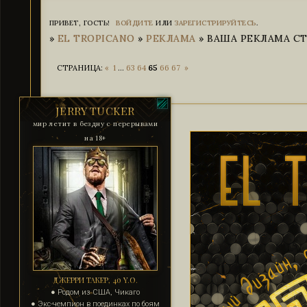
ПРИВЕТ, ГОСТЬ!
ВОЙДИТЕ
ИЛИ
ЗАРЕГИСТРИРУЙТЕСЬ
.
»
EL TROPICANO
»
РЕКЛАМА
»
ВАША РЕКЛАМА СТР
СТРАНИЦА:
«
1
…
63
64
65
66
67
»
JERRY TUCKER
мир летит в бездну с перерывами
на 18+
ДЖЕРРИ ТАКЕР, 40 Y.O.
● Родом из США, Чикаго
● Экс-чемпион в поединках по боям