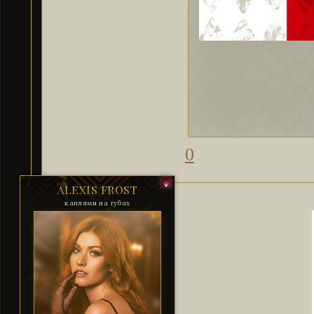
0
ALEXIS FROST
каплями на губах