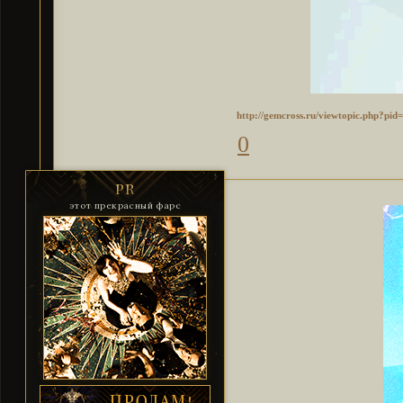
http://gemcross.ru/viewtopic.php?pi
0
PR
этот прекрасный фарс