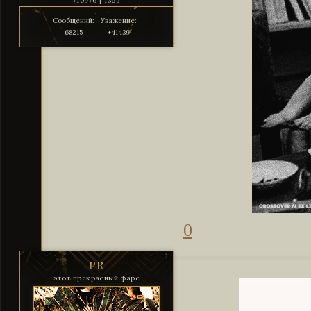
710976 | 1365
Сообщений:
Уважение:
68215
+41439
0
PR
этот прекрасный фарс