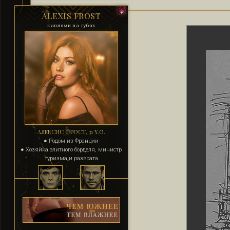
ALEXIS FROST
каплями на губах
АЛЕКСИС ФРОСТ, 31 Y.O.
● Родом из Франции
● Хозяйка элитного борделя, министр
туризма и разврата