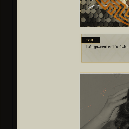
КОД:
[align=center][url=ht