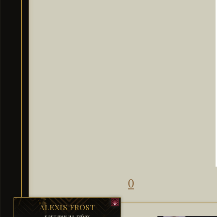
0
ALEXIS FROST
каплями на губах