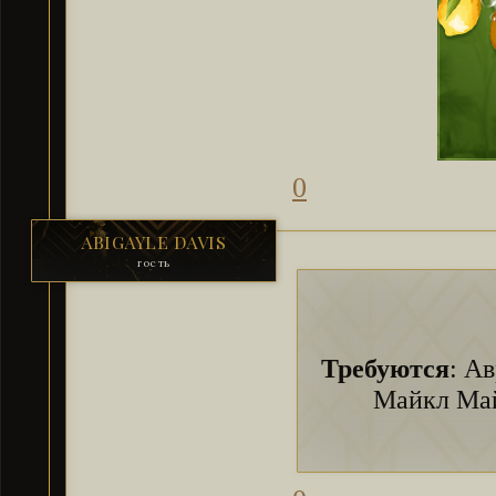
0
ABIGAYLE DAVIS
гость
Требуются
: А
Майкл Май