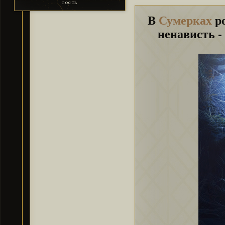
гость
В
Сумерках
ро
ненависть -