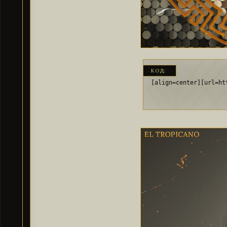
КОД:
[align=center][url=ht