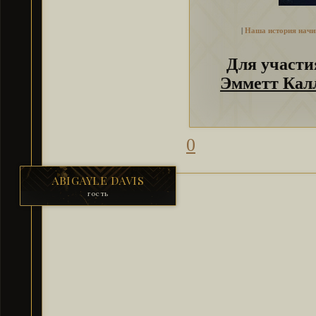
|
Наша история начин
Для участ
Эмметт Кал
0
ABIGAYLE DAVIS
гость