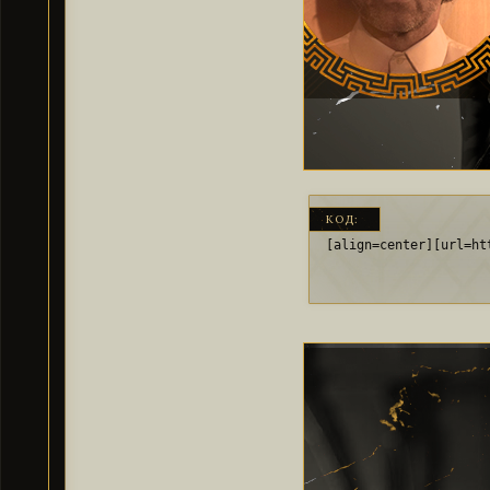
КОД:
[align=center][url=ht