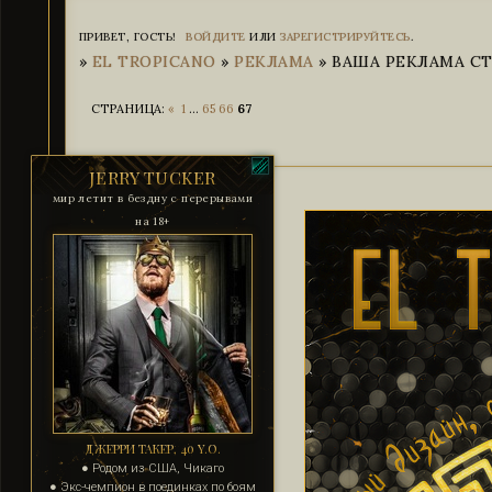
ПРИВЕТ, ГОСТЬ!
ВОЙДИТЕ
ИЛИ
ЗАРЕГИСТРИРУЙТЕСЬ
.
»
EL TROPICANO
»
РЕКЛАМА
»
ВАША РЕКЛАМА СТР
СТРАНИЦА:
«
1
…
65
66
67
JERRY TUCKER
мир летит в бездну с перерывами
на 18+
ДЖЕРРИ ТАКЕР, 40 Y.O.
● Родом из США, Чикаго
● Экс-чемпион в поединках по боям