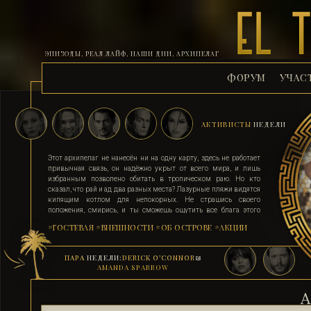
ЭПИЗОДЫ, РЕАЛ ЛАЙФ, НАШИ ДНИ, АРХИПЕЛАГ
ФОРУМ
УЧАС
АКТИВИСТЫ
НЕДЕЛИ
Этот архипелаг не нанесён ни на одну карту, здесь не работает
привычная связь, он надёжно укрыт от всего мира, и лишь
избранным позволено обитать в тропическом раю. Но кто
сказал, что рай и ад два разных места? Лазурные пляжи видятся
кипящим котлом для непокорных. Не страшись своего
положения, смирись, и ты сможешь ощутить все блага этого
острова. Поддавшись соблазну и похоти, стань верным их
#ГОСТЕВАЯ
#ВНЕШНОСТИ
#ОБ ОСТРОВЕ
#АКЦИИ
адептом. Выбери для себя стезю, ступай по ней, гордо неся статус
рабыни, иначе тебя силой поставят на колени. Помни, ад на
земле существует, и он прямо здесь.
ПАРА
НЕДЕЛИ:
DERICK O’CONNOR
&
AMANDA SPARROW