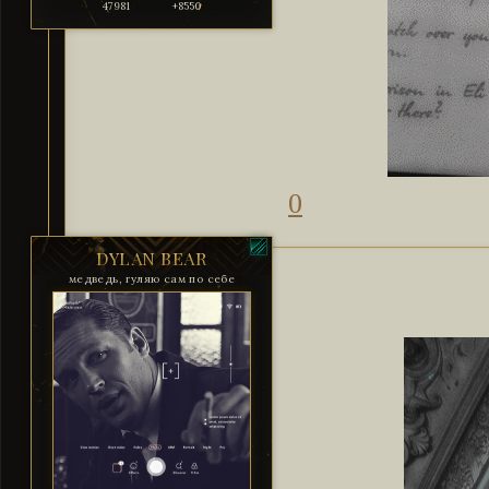
47981
+8550
0
DYLAN BEAR
медведь, гуляю сам по себе