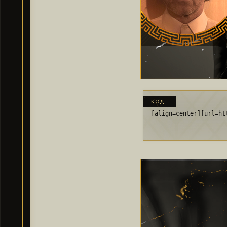
КОД:
[align=center][url=ht