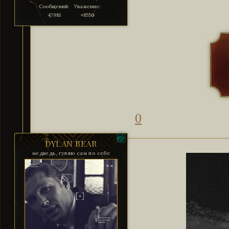
Сообщений:
Уважение:
47981
+8550
0
DYLAN BEAR
медведь, гуляю сам по себе