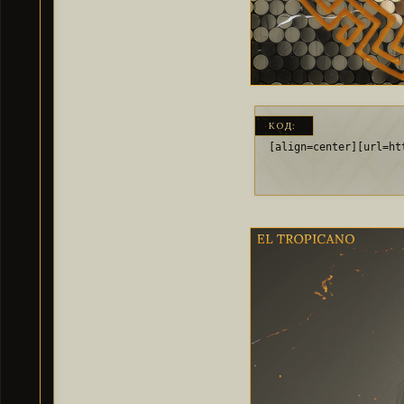
КОД:
[align=center][url=ht