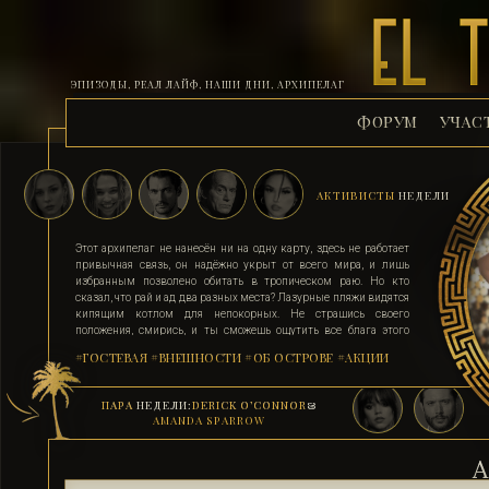
ЭПИЗОДЫ, РЕАЛ ЛАЙФ, НАШИ ДНИ, АРХИПЕЛАГ
ФОРУМ
УЧАС
АКТИВИСТЫ
НЕДЕЛИ
Этот архипелаг не нанесён ни на одну карту, здесь не работает
привычная связь, он надёжно укрыт от всего мира, и лишь
избранным позволено обитать в тропическом раю. Но кто
сказал, что рай и ад два разных места? Лазурные пляжи видятся
кипящим котлом для непокорных. Не страшись своего
положения, смирись, и ты сможешь ощутить все блага этого
острова. Поддавшись соблазну и похоти, стань верным их
#ГОСТЕВАЯ
#ВНЕШНОСТИ
#ОБ ОСТРОВЕ
#АКЦИИ
адептом. Выбери для себя стезю, ступай по ней, гордо неся статус
рабыни, иначе тебя силой поставят на колени. Помни, ад на
земле существует, и он прямо здесь.
ПАРА
НЕДЕЛИ:
DERICK O’CONNOR
&
AMANDA SPARROW