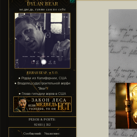
DYLAN BEAR
медведь, гуляю сам по себе
ДИЛАН БЕАР, 35 Y.O.
● Родом из Калифорнии, США
● Владелец судостроительной верфи
"Bear"
● Глава гильдии воров в США
PESOS & POSTS:
92611 | 312
Сообщений:
Уважение: