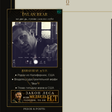
0
DYLAN BEAR
медведь, гуляю сам по себе
ДИЛАН БЕАР, 35 Y.O.
● Родом из Калифорнии, США
● Владелец судостроительной верфи
"Bear"
● Глава гильдии воров в США
PESOS & POSTS: