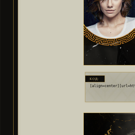
КОД:
[align=center][url=ht