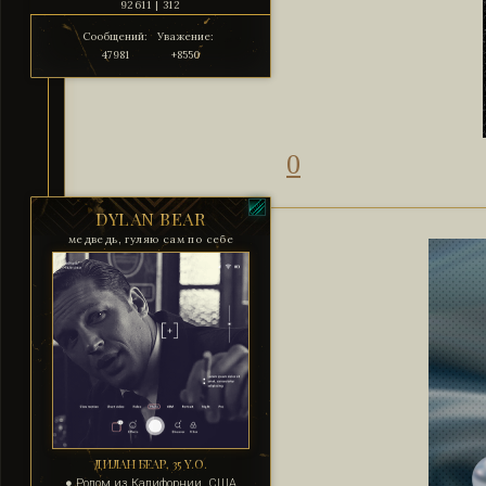
92611 | 312
Сообщений:
Уважение:
47981
+8550
0
DYLAN BEAR
медведь, гуляю сам по себе
ДИЛАН БЕАР, 35 Y.O.
● Родом из Калифорнии, США