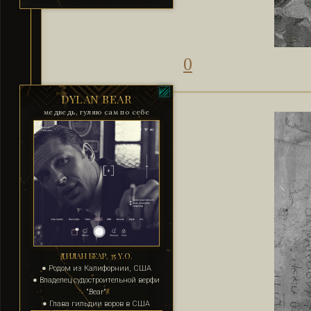
0
DYLAN BEAR
медведь, гуляю сам по себе
ДИЛАН БЕАР, 35 Y.O.
● Родом из Калифорнии, США
● Владелец судостроительной верфи
"Bear"
● Глава гильдии воров в США