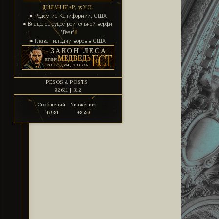
ДИЛАН БЕАР, 35 Y.O.
● Родом из Калифорнии, США
● Владелец судостроительной верфи
"Bear"
● Глава гильдии воров в США
PESOS & POSTS:
92611 | 312
Сообщений:
Уважение:
47981
+8550