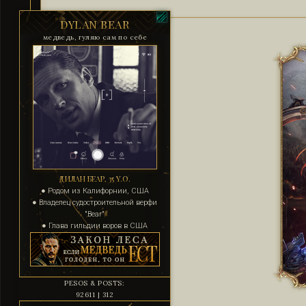
DYLAN BEAR
медведь, гуляю сам по себе
ДИЛАН БЕАР, 35 Y.O.
● Родом из Калифорнии, США
● Владелец судостроительной верфи
"Bear"
● Глава гильдии воров в США
PESOS & POSTS:
92611 | 312