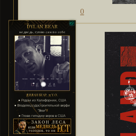
0
DYLAN BEAR
медведь, гуляю сам по себе
ДИЛАН БЕАР, 35 Y.O.
● Родом из Калифорнии, США
● Владелец судостроительной верфи
"Bear"
● Глава гильдии воров в США