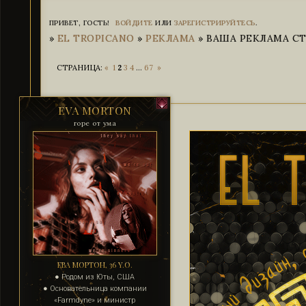
ПРИВЕТ, ГОСТЬ!
ВОЙДИТЕ
ИЛИ
ЗАРЕГИСТРИРУЙТЕСЬ
.
»
EL TROPICANO
»
РЕКЛАМА
»
ВАША РЕКЛАМА СТР
СТРАНИЦА:
«
1
2
3
4
…
67
»
EVA MORTON
горе от ума
ЕВА МОРТОН, 36 Y.O.
● Родом из Юты, США
● Основательница компании
«Farmdyne» и министр