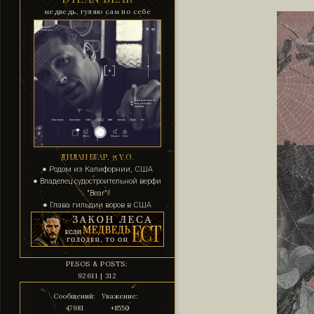
медведь, гуляю сам по себе
ДИЛАН БЕАР, 35 Y.O.
● Родом из Калифорнии, США
● Владелец судостроительной верфи
"Bear"
● Глава гильдии воров в США
PESOS & POSTS:
92611 | 312
Сообщений:
Уважение:
47981
+8550