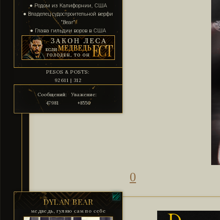
● Родом из Калифорнии, США
● Владелец судостроительной верфи
"Bear"
● Глава гильдии воров в США
PESOS & POSTS:
92611 | 312
Сообщений:
Уважение:
47981
+8550
0
DYLAN BEAR
медведь, гуляю сам по себе