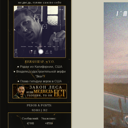
медведь, гуляю сам по себе
ДИЛАН БЕАР, 35 Y.O.
● Родом из Калифорнии, США
● Владелец судостроительной верфи
"Bear"
● Глава гильдии воров в США
PESOS & POSTS:
92611 | 312
Сообщений:
Уважение:
47981
+8550