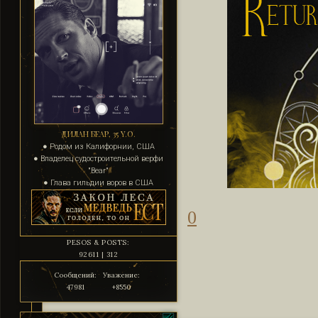
ДИЛАН БЕАР, 35 Y.O.
● Родом из Калифорнии, США
● Владелец судостроительной верфи
"Bear"
● Глава гильдии воров в США
0
PESOS & POSTS:
92611 | 312
Сообщений:
Уважение:
47981
+8550