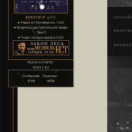
ДИЛАН БЕАР, 35 Y.O.
● Родом из Калифорнии, США
● Владелец судостроительной верфи
"Bear"
● Глава гильдии воров в США
PESOS & POSTS:
92611 | 312
Сообщений:
Уважение:
47981
+8550