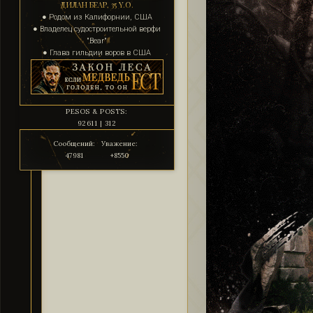
ДИЛАН БЕАР, 35 Y.O.
● Родом из Калифорнии, США
● Владелец судостроительной верфи
"Bear"
● Глава гильдии воров в США
PESOS & POSTS:
92611 | 312
Сообщений:
Уважение:
47981
+8550