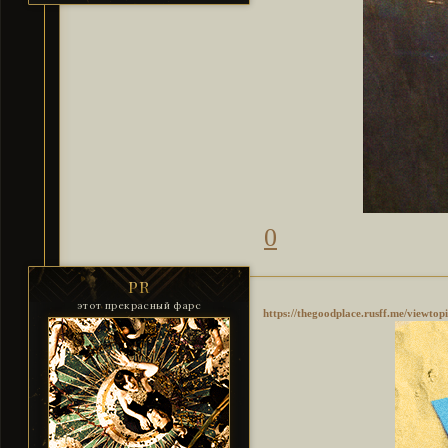
0
PR
этот прекрасный фарс
https://thegoodplace.rusff.me/viewto