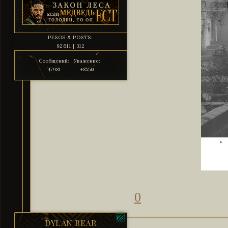
PESOS & POSTS:
92611 | 312
Сообщений:
Уважение:
47981
+8550
0
DYLAN BEAR