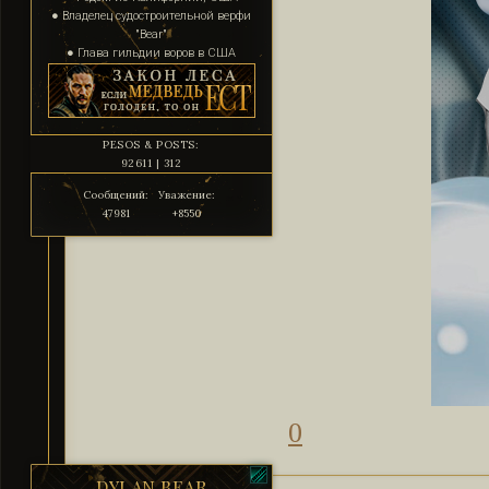
● Владелец судостроительной верфи
"Bear"
● Глава гильдии воров в США
PESOS & POSTS:
92611 | 312
Сообщений:
Уважение:
47981
+8550
0
DYLAN BEAR