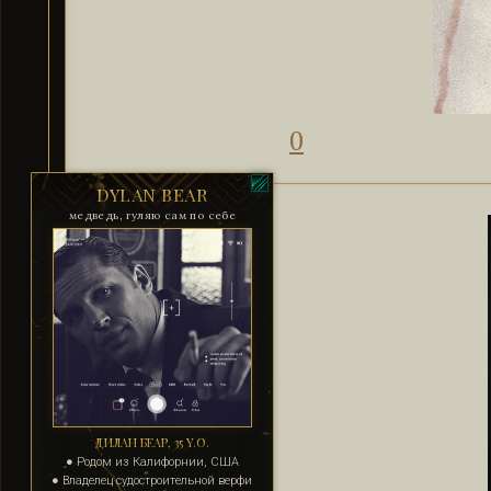
0
DYLAN BEAR
медведь, гуляю сам по себе
ДИЛАН БЕАР, 35 Y.O.
● Родом из Калифорнии, США
● Владелец судостроительной верфи