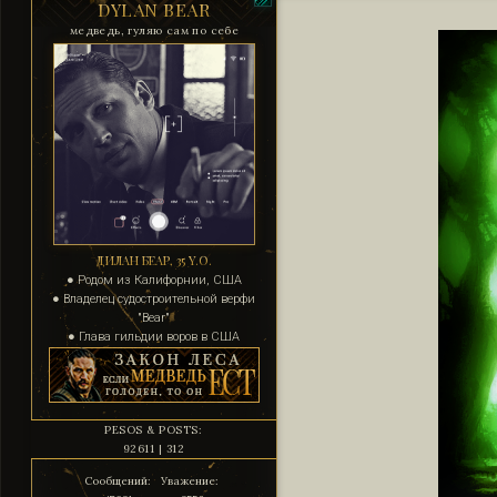
DYLAN BEAR
медведь, гуляю сам по себе
ДИЛАН БЕАР, 35 Y.O.
● Родом из Калифорнии, США
● Владелец судостроительной верфи
"Bear"
● Глава гильдии воров в США
PESOS & POSTS:
92611 | 312
Сообщений:
Уважение: