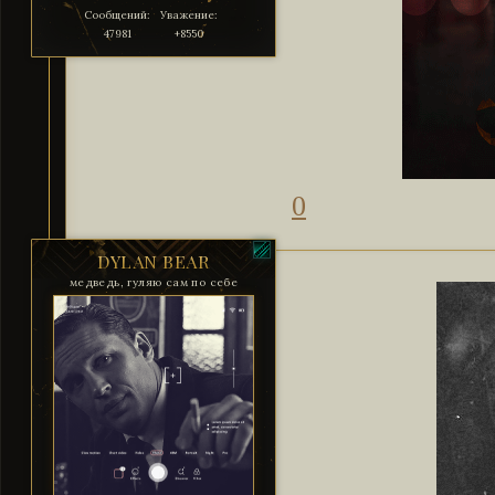
Сообщений:
Уважение:
47981
+8550
0
DYLAN BEAR
медведь, гуляю сам по себе