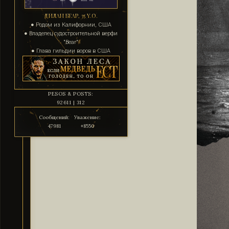
ДИЛАН БЕАР, 35 Y.O.
● Родом из Калифорнии, США
● Владелец судостроительной верфи
"Bear"
● Глава гильдии воров в США
PESOS & POSTS:
92611 | 312
Сообщений:
Уважение:
47981
+8550