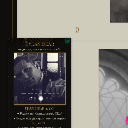
0
DYLAN BEAR
медведь, гуляю сам по себе
ДИЛАН БЕАР, 35 Y.O.
● Родом из Калифорнии, США
● Владелец судостроительной верфи
"Bear"