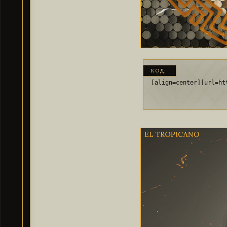
КОД:
[align=center][url=ht