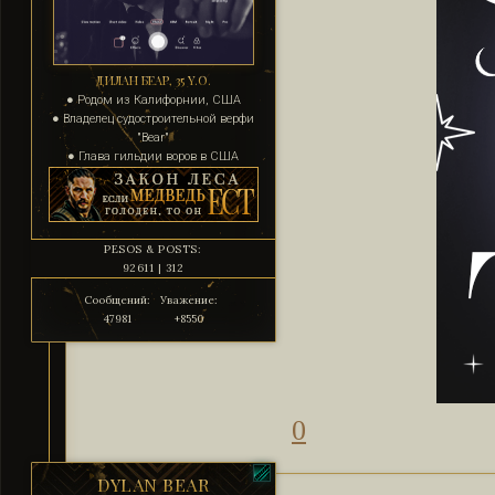
ДИЛАН БЕАР, 35 Y.O.
● Родом из Калифорнии, США
● Владелец судостроительной верфи
"Bear"
● Глава гильдии воров в США
PESOS & POSTS:
92611 | 312
Сообщений:
Уважение:
47981
+8550
0
DYLAN BEAR