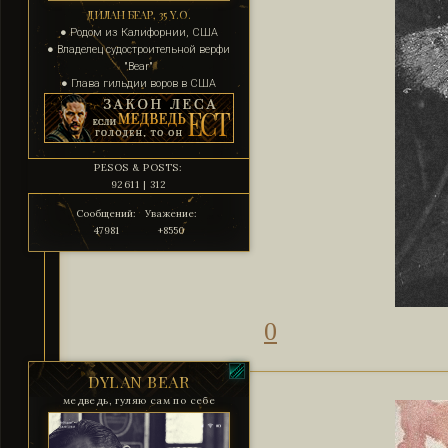
ДИЛАН БЕАР, 35 Y.O.
● Родом из Калифорнии, США
● Владелец судостроительной верфи
"Bear"
● Глава гильдии воров в США
PESOS & POSTS:
92611 | 312
Сообщений:
Уважение:
47981
+8550
0
DYLAN BEAR
медведь, гуляю сам по себе