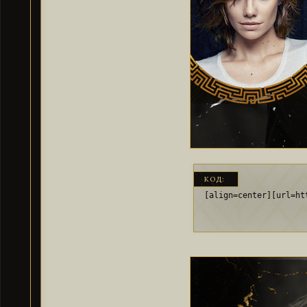
КОД:
[align=center][url=ht