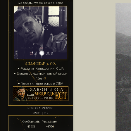
медведь, гуляю сам по себе
ДИЛАН БЕАР, 35 Y.O.
● Родом из Калифорнии, США
● Владелец судостроительной верфи
"Bear"
● Глава гильдии воров в США
PESOS & POSTS:
92611 | 312
Сообщений:
Уважение:
47981
+8550