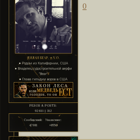
0
ДИЛАН БЕАР, 35 Y.O.
● Родом из Калифорнии, США
● Владелец судостроительной верфи
"Bear"
● Глава гильдии воров в США
PESOS & POSTS:
92611 | 312
Сообщений:
Уважение:
47981
+8550