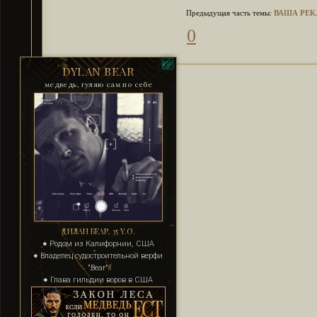
Предыдущая часть темы:
ВАША РЕКЛ
0
DYLAN BEAR
медведь, гуляю сам по себе
ДИЛАН БЕАР, 35 Y.O.
● Родом из Калифорнии, США
● Владелец судостроительной верфи
"Bear"
● Глава гильдии воров в США