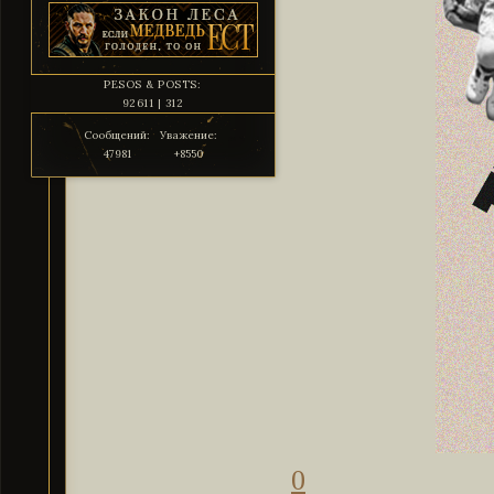
PESOS & POSTS:
92611 | 312
Сообщений:
Уважение:
47981
+8550
0