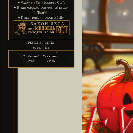
● Родом из Калифорнии, США
● Владелец судостроительной верфи
"Bear"
● Глава гильдии воров в США
PESOS & POSTS:
92611 | 312
Сообщений:
Уважение:
47981
+8550