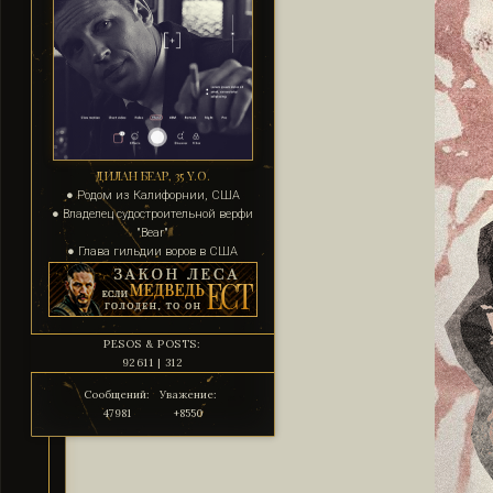
ДИЛАН БЕАР, 35 Y.O.
● Родом из Калифорнии, США
● Владелец судостроительной верфи
"Bear"
● Глава гильдии воров в США
PESOS & POSTS:
92611 | 312
Сообщений:
Уважение:
47981
+8550