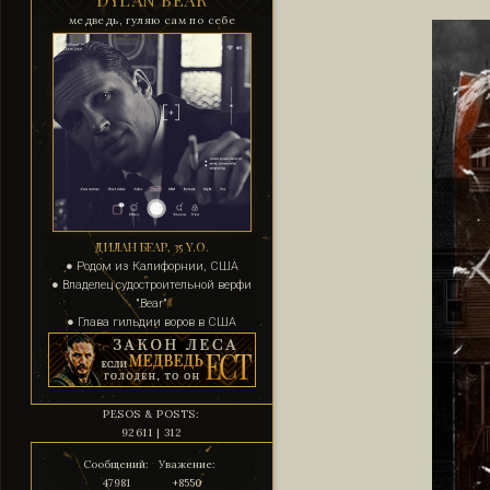
медведь, гуляю сам по себе
ДИЛАН БЕАР, 35 Y.O.
● Родом из Калифорнии, США
● Владелец судостроительной верфи
"Bear"
● Глава гильдии воров в США
PESOS & POSTS:
92611 | 312
Сообщений:
Уважение:
47981
+8550