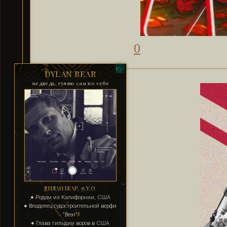
0
DYLAN BEAR
медведь, гуляю сам по себе
ДИЛАН БЕАР, 35 Y.O.
● Родом из Калифорнии, США
● Владелец судостроительной верфи
"Bear"
● Глава гильдии воров в США