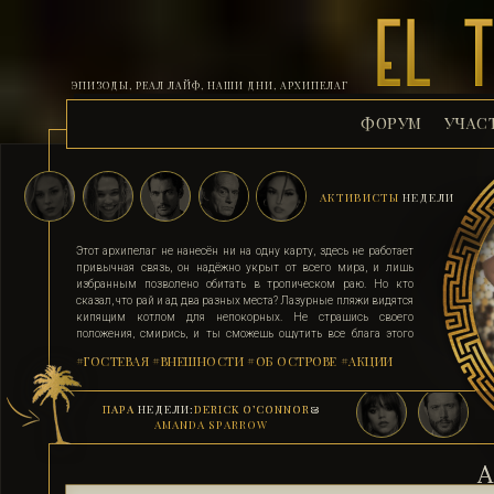
ЭПИЗОДЫ, РЕАЛ ЛАЙФ, НАШИ ДНИ, АРХИПЕЛАГ
ФОРУМ
УЧАС
АКТИВИСТЫ
НЕДЕЛИ
Этот архипелаг не нанесён ни на одну карту, здесь не работает
привычная связь, он надёжно укрыт от всего мира, и лишь
избранным позволено обитать в тропическом раю. Но кто
сказал, что рай и ад два разных места? Лазурные пляжи видятся
кипящим котлом для непокорных. Не страшись своего
положения, смирись, и ты сможешь ощутить все блага этого
острова. Поддавшись соблазну и похоти, стань верным их
#ГОСТЕВАЯ
#ВНЕШНОСТИ
#ОБ ОСТРОВЕ
#АКЦИИ
адептом. Выбери для себя стезю, ступай по ней, гордо неся статус
рабыни, иначе тебя силой поставят на колени. Помни, ад на
земле существует, и он прямо здесь.
ПАРА
НЕДЕЛИ:
DERICK O’CONNOR
&
AMANDA SPARROW