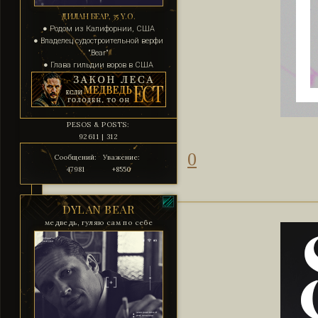
ДИЛАН БЕАР, 35 Y.O.
● Родом из Калифорнии, США
● Владелец судостроительной верфи
"Bear"
● Глава гильдии воров в США
PESOS & POSTS:
92611 | 312
0
Сообщений:
Уважение:
47981
+8550
DYLAN BEAR
медведь, гуляю сам по себе