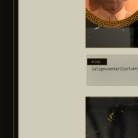
КОД:
[align=center][url=ht