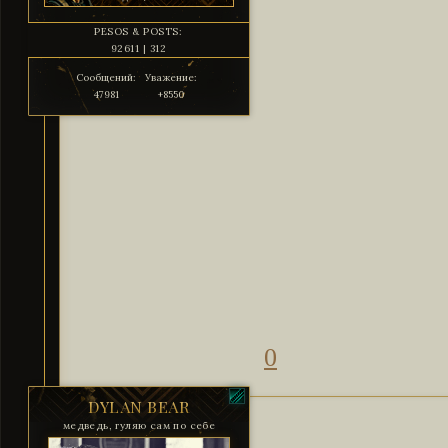
PESOS & POSTS:
92611 | 312
Сообщений:
Уважение:
47981
+8550
0
DYLAN BEAR
медведь, гуляю сам по себе