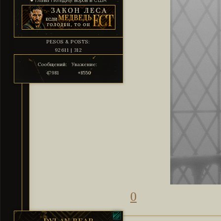
● Глава гильдии воров в США
PESOS & POSTS:
92611 | 312
Сообщений:
Уважение:
47981
+8550
0
DYLAN BEAR