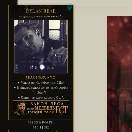
DYLAN BEAR
медведь, гуляю сам по себе
ДИЛАН БЕАР, 35 Y.O.
● Родом из Калифорнии, США
● Владелец судостроительной верфи
"Bear"
● Глава гильдии воров в США
PESOS & POSTS:
92611 | 312