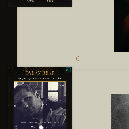
47981
+8550
0
DYLAN BEAR
медведь, гуляю сам по себе