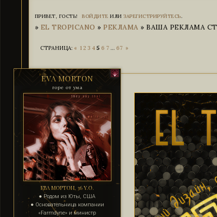
ПРИВЕТ, ГОСТЬ!
ВОЙДИТЕ
ИЛИ
ЗАРЕГИСТРИРУЙТЕСЬ
.
»
EL TROPICANO
»
РЕКЛАМА
»
ВАША РЕКЛАМА СТР
СТРАНИЦА:
«
1
2
3
4
5
6
7
…
67
»
EVA MORTON
горе от ума
ЕВА МОРТОН, 36 Y.O.
● Родом из Юты, США
● Основательница компании
«Farmdyne» и министр