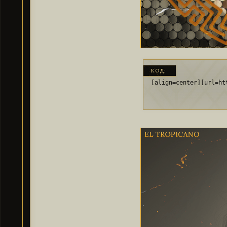
КОД:
[align=center][url=ht