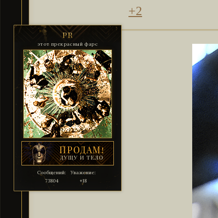
+2
PR
этот прекрасный фарс
Сообщений:
Уважение:
73804
+18