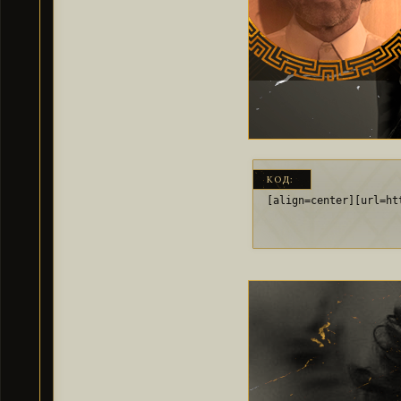
КОД:
[align=center][url=ht