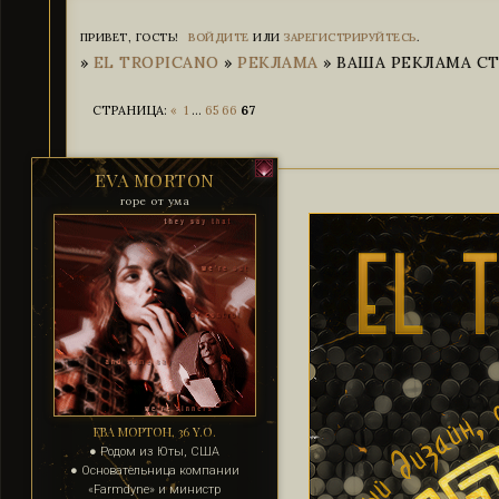
ПРИВЕТ, ГОСТЬ!
ВОЙДИТЕ
ИЛИ
ЗАРЕГИСТРИРУЙТЕСЬ
.
»
EL TROPICANO
»
РЕКЛАМА
»
ВАША РЕКЛАМА СТР
СТРАНИЦА:
«
1
…
65
66
67
EVA MORTON
горе от ума
ЕВА МОРТОН, 36 Y.O.
● Родом из Юты, США
● Основательница компании
«Farmdyne» и министр