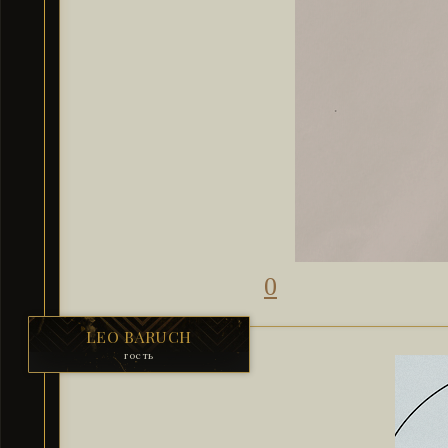
0
LEO BARUCH
гость