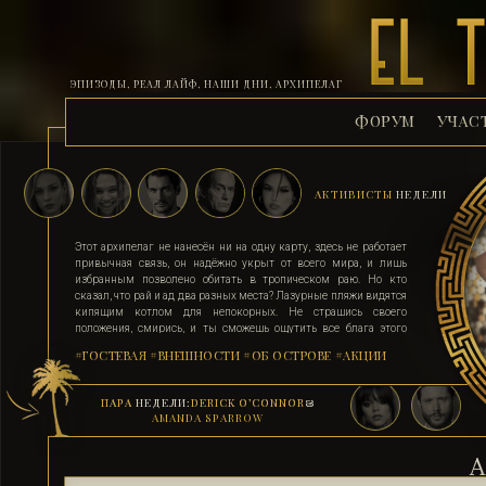
ЭПИЗОДЫ, РЕАЛ ЛАЙФ, НАШИ ДНИ, АРХИПЕЛАГ
ФОРУМ
УЧАС
АКТИВИСТЫ
НЕДЕЛИ
Этот архипелаг не нанесён ни на одну карту, здесь не работает
привычная связь, он надёжно укрыт от всего мира, и лишь
избранным позволено обитать в тропическом раю. Но кто
сказал, что рай и ад два разных места? Лазурные пляжи видятся
кипящим котлом для непокорных. Не страшись своего
положения, смирись, и ты сможешь ощутить все блага этого
острова. Поддавшись соблазну и похоти, стань верным их
#ГОСТЕВАЯ
#ВНЕШНОСТИ
#ОБ ОСТРОВЕ
#АКЦИИ
адептом. Выбери для себя стезю, ступай по ней, гордо неся статус
рабыни, иначе тебя силой поставят на колени. Помни, ад на
земле существует, и он прямо здесь.
ПАРА
НЕДЕЛИ:
DERICK O’CONNOR
&
AMANDA SPARROW