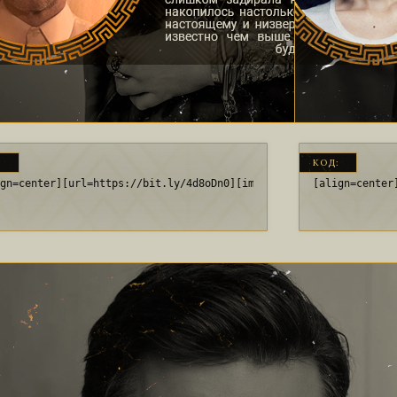
:
КОД:
ign=center][url=https://bit.ly/4d8oDn0][img]https://upforme.ru/u
[align=center