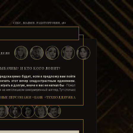
СЕКС, МАФИЯ, РАБОТОРГОВЛЯ, 18+
ДЕЛИ
ЫБАЧИМ? И КТО КОГО ЛОВИТ?
редсказуемо будет, если я предложу вам пойти
ончить этот вечер сладострастным единением.
грать в долгую, иначе я вас не нагнал бы
- Пожал
я на нее слишком самоуверенный взгляд. Тут столько
 готовы за пару сотен лень в койку, они будут тебе
НЫЕ ПЕРСОНАЖИ
#БАНК
#ТЕХПОДДЕРЖКА
дет смеяться твоим шуткам, пойдут за тобой туда куда
скажешь. Так что с его внешностью и манерами и
ь девку на ночь не составит труда. А вот подцепить
е заинтересована в заработке и продаже своего тела,
й. Все ведь так Алексис Фрост?
е люблю играть в долгую и не привыкла с ходу
е карты
- я не скрываясь флиртовала, впрочем то, что
ачно мешало. -
А я и беру от момента то, что хочу. В