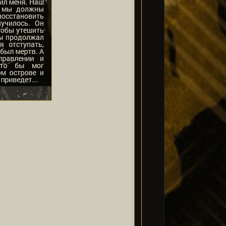
W0Neoiz.png[/img][/url][/align]