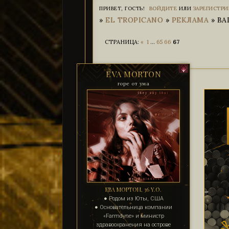
ПРИВЕТ, ГОСТЬ!
ВОЙДИТЕ
ИЛИ
ЗАРЕГИСТРИ
»
EL TROPICANO
»
РЕКЛАМА
»
ВА
СТРАНИЦА:
«
1
…
65
66
67
EVA MORTON
горе от ума
ЕВА МОРТОН, 36 Y.O.
● Родом из Юты, США
● Основательница компании
«Farmdyne» и министр
здравоохранения на острове