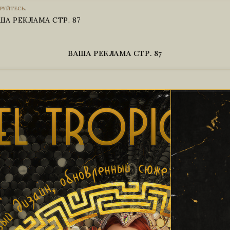
этом мне по
РУЙТЕСЬ
.
дольше необход
склонили к поз
ША РЕКЛАМА СТР. 87
ВАША РЕКЛАМА СТР. 87