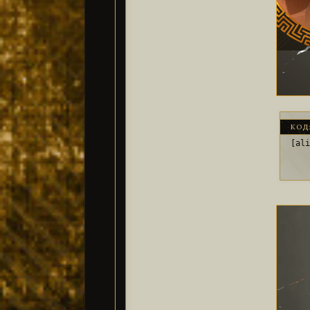
КОД
[al