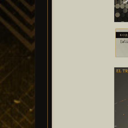
КОД
[al