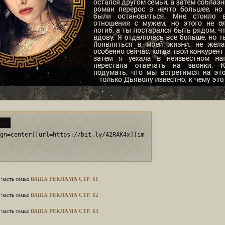
:
ign=center][url=https://bit.ly/42RAK4x][img]https://i.imgur.com/
часть темы:
ВАША РЕКЛАМА СТР. 81
часть темы:
ВАША РЕКЛАМА СТР. 82
часть темы:
ВАША РЕКЛАМА СТР. 83