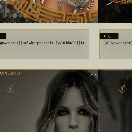
:
КОД:
ign=center][url=https://bit.ly/3LhkKl9][img]https://i.imgur.com/
[align=center