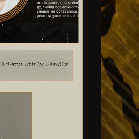
ploads/0014/eb/ea/169/970204.png[/img][/url][/align]
][url=https://bit.ly/3SJFa9y][img]https://i.imgur.com/regRnd7.pn