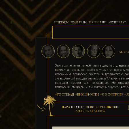
ЭПИЗОДЫ, РЕАЛ ЛАЙФ, НАШИ ДНИ, АРХИПЕЛАГ
АКТИ
Этот архипелаг не нанесён ни на одну карту, здесь н
привычная связь, он надёжно укрыт от всего мир
избранным позволено обитать в тропическом ра
сказал, что рай и ад два разных места? Лазурные пля
кипящим котлом для непокорных. Не страшис
положения, смирись, и ты сможешь ощутить все бл
острова. Поддавшись соблазну и похоти, стань 
#ГОСТЕВАЯ
#ВНЕШНОСТИ
#ОБ ОСТРОВЕ
#А
адептом. Выбери для себя стезю, ступай по ней, гордо 
рабыни, иначе тебя силой поставят на колени. По
земле существует, и он прямо здесь.
ПАРА
НЕДЕЛИ:
DERICK O’CONNOR
&
AMANDA SPARROW