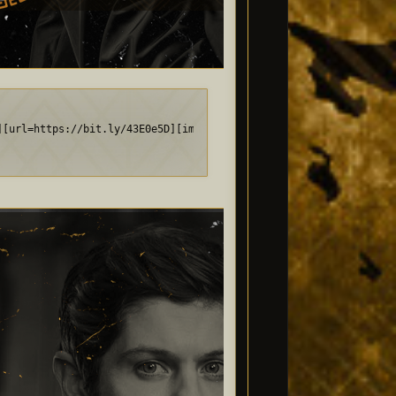
GaLN2Jw.png[/img][/url][/align]
][url=https://bit.ly/43E0e5D][img]https://i.imgur.com/fN3Yawe.pn