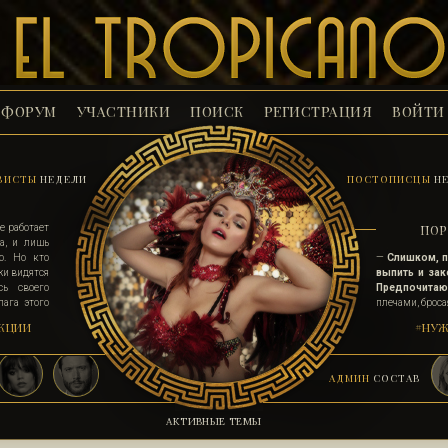
ФОРУМ
УЧАСТНИКИ
ПОИСК
РЕГИСТРАЦИЯ
ВОЙТИ
ВИСТЫ
НЕДЕЛИ
ПОСТОПИСЦЫ
НЕ
е работает
ПОР
а, и лишь
ю. Но кто
—
Слишком, п
жи видятся
выпить и зак
ь своего
Предпочитаю и
ага этого
плечами, броса
верным их
девиц, которые
КЦИИ
#НУЖ
неся статус
улыбаться и бу
мни, ад на
ты хочешь и 
деньгами взят
АДМИН
СОСТАВ
девушку, что н
куда интересне
—
Может я тож
АКТИВНЫЕ ТЕМЫ
открывать вс
я спешу однозн