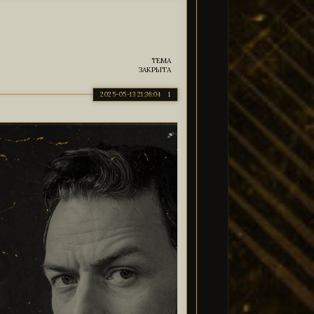
могает судьба
, - Задерживаю на нём взгляд чуть
имого, явно демонстрируя, что его пять секунд всё же
итиву, нежели иначе.
ТЕМА
ЗАКРЫТА
2025-05-13 21:36:04
1