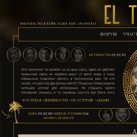
ЭПИЗОДЫ, РЕАЛ ЛАЙФ, НАШИ ДНИ, АРХИПЕЛАГ
ФОРУМ
УЧАС
АКТИВИСТЫ
НЕДЕЛИ
Этот архипелаг не нанесён ни на одну карту, здесь не работает
привычная связь, он надёжно укрыт от всего мира, и лишь
избранным позволено обитать в тропическом раю. Но кто
сказал, что рай и ад два разных места? Лазурные пляжи видятся
кипящим котлом для непокорных. Не страшись своего
положения, смирись, и ты сможешь ощутить все блага этого
острова. Поддавшись соблазну и похоти, стань верным их
#ГОСТЕВАЯ
#ВНЕШНОСТИ
#ОБ ОСТРОВЕ
#АКЦИИ
адептом. Выбери для себя стезю, ступай по ней, гордо неся статус
рабыни, иначе тебя силой поставят на колени. Помни, ад на
земле существует, и он прямо здесь.
ПАРА
НЕДЕЛИ:
DERICK O’CONNOR
&
AMANDA SPARROW