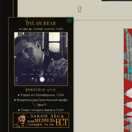
0
DYLAN BEAR
медведь, гуляю сам по себе
ДИЛАН БЕАР, 35 Y.O.
● Родом из Калифорнии, США
● Владелец судостроительной верфи
"Bear"
● Глава гильдии воров в США