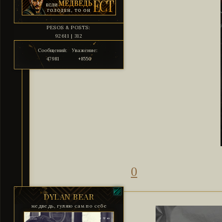
PESOS & POSTS:
92611 | 312
Сообщений:
Уважение:
47981
+8550
0
DYLAN BEAR
медведь, гуляю сам по себе