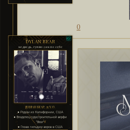
0
DYLAN BEAR
медведь, гуляю сам по себе
ДИЛАН БЕАР, 35 Y.O.
● Родом из Калифорнии, США
● Владелец судостроительной верфи
"Bear"
● Глава гильдии воров в США