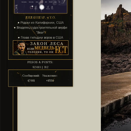
ДИЛАН БЕАР, 35 Y.O.
● Родом из Калифорнии, США
● Владелец судостроительной верфи
"Bear"
● Глава гильдии воров в США
PESOS & POSTS:
92611 | 312
Сообщений:
Уважение:
47981
+8550