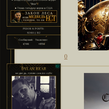
"Bear"
● Глава гильдии воров в США
PESOS & POSTS:
92611 | 312
Сообщений:
Уважение:
47981
+8550
0
DYLAN BEAR
медведь, гуляю сам по себе