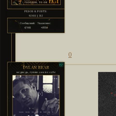
PESOS & POSTS:
92611 | 312
Сообщений:
Уважение:
47981
+8550
0
DYLAN BEAR
медведь, гуляю сам по себе