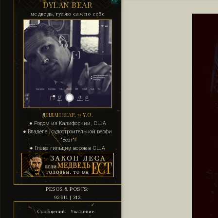
DYLAN BEAR
медведь, гуляю сам по себе
ДИЛАН БЕАР, 35 Y.O.
● Родом из Калифорнии, США
● Владелец судостроительной верфи
"Bear"
● Глава гильдии воров в США
PESOS & POSTS:
92611 | 312
Сообщений:
Уважение: