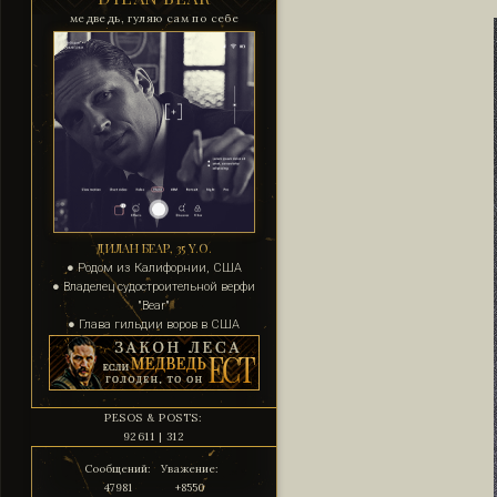
медведь, гуляю сам по себе
ДИЛАН БЕАР, 35 Y.O.
● Родом из Калифорнии, США
● Владелец судостроительной верфи
"Bear"
● Глава гильдии воров в США
PESOS & POSTS:
92611 | 312
Сообщений:
Уважение:
47981
+8550