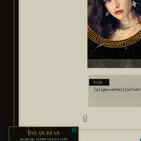
КОД:
[align=center][url=ht
0
DYLAN BEAR
медведь, гуляю сам по себе