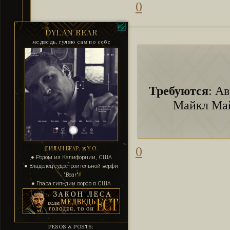
0
DYLAN BEAR
медведь, гуляю сам по себе
Требуются
: А
Майкл Май
0
ДИЛАН БЕАР, 35 Y.O.
● Родом из Калифорнии, США
● Владелец судостроительной верфи
"Bear"
● Глава гильдии воров в США
PESOS & POSTS: