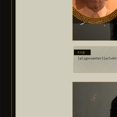
КОД:
[align=center][url=ht