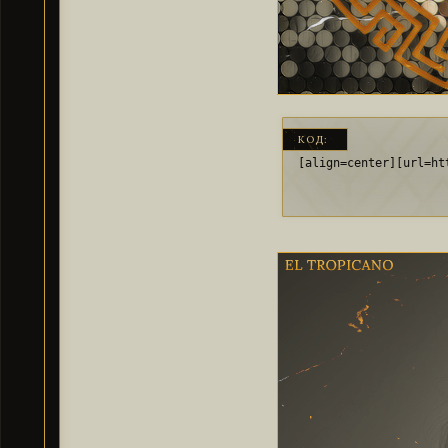
КОД:
[align=center][url=ht