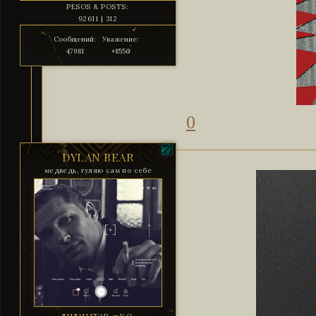
PESOS & POSTS:
92611 | 312
Сообщений:
Уважение:
47981
+8550
0
DYLAN BEAR
медведь, гуляю сам по себе