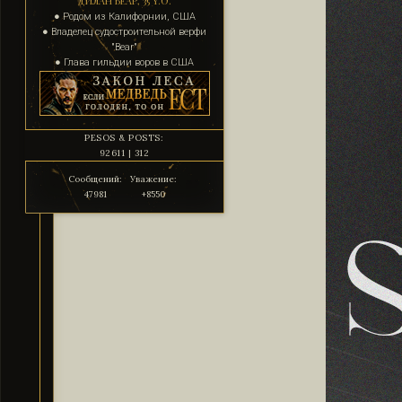
ДИЛАН БЕАР, 35 Y.O.
● Родом из Калифорнии, США
● Владелец судостроительной верфи
"Bear"
● Глава гильдии воров в США
PESOS & POSTS:
92611 | 312
Сообщений:
Уважение:
47981
+8550