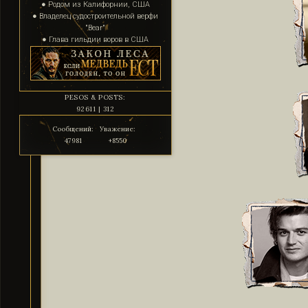
● Родом из Калифорнии, США
● Владелец судостроительной верфи
"Bear"
● Глава гильдии воров в США
PESOS & POSTS:
92611 | 312
Сообщений:
Уважение:
47981
+8550