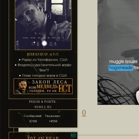
ДИЛАН БЕАР, 35 Y.O.
● Родом из Калифорнии, США
● Владелец судостроительной верфи
"Bear"
● Глава гильдии воров в США
PESOS & POSTS:
92611 | 312
0
Сообщений:
Уважение:
47981
+8550
DYLAN BEAR