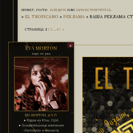
ПРИВЕТ, ГОСТЬ!
ВОЙДИТЕ
ИЛИ
ЗАРЕГИСТРИРУЙТЕСЬ
.
»
EL TROPICANO
»
РЕКЛАМА
»
ВАША РЕКЛАМА СТР
СТРАНИЦА:
1
2
3
…
67
»
EVA MORTON
горе от ума
ЕВА МОРТОН, 36 Y.O.
● Родом из Юты, США
● Основательница компании
«Farmdyne» и министр