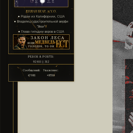
ДИЛАН БЕАР, 35 Y.O.
● Родом из Калифорнии, США
● Владелец судостроительной верфи
"Bear"
● Глава гильдии воров в США
PESOS & POSTS:
92611 | 312
Сообщений:
Уважение:
47981
+8550