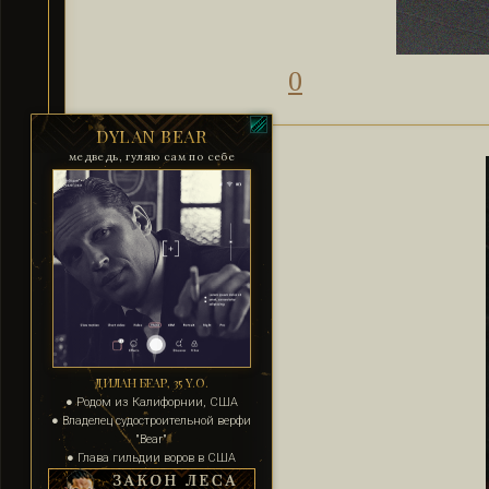
0
DYLAN BEAR
медведь, гуляю сам по себе
ДИЛАН БЕАР, 35 Y.O.
● Родом из Калифорнии, США
● Владелец судостроительной верфи
"Bear"
● Глава гильдии воров в США