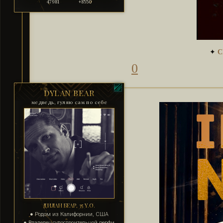
47981
+8550
✦
0
DYLAN BEAR
медведь, гуляю сам по себе
ДИЛАН БЕАР, 35 Y.O.
● Родом из Калифорнии, США
● Владелец судостроительной верфи