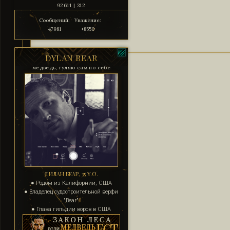
92611 | 312
Сообщений:
Уважение:
47981
+8550
DYLAN BEAR
медведь, гуляю сам по себе
ДИЛАН БЕАР, 35 Y.O.
● Родом из Калифорнии, США
● Владелец судостроительной верфи
"Bear"
● Глава гильдии воров в США