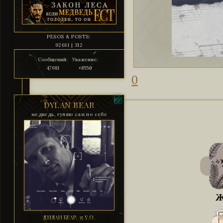
PESOS & POSTS:
92611 | 312
Сообщений:
Уважение:
47981
+8550
0
DYLAN BEAR
медведь, гуляю сам по себе
Ж
ДИЛАН БЕАР, 35 Y.O.