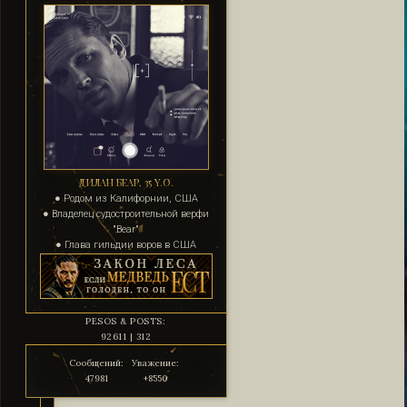
ДИЛАН БЕАР, 35 Y.O.
● Родом из Калифорнии, США
● Владелец судостроительной верфи
"Bear"
● Глава гильдии воров в США
PESOS & POSTS:
92611 | 312
Сообщений:
Уважение:
47981
+8550