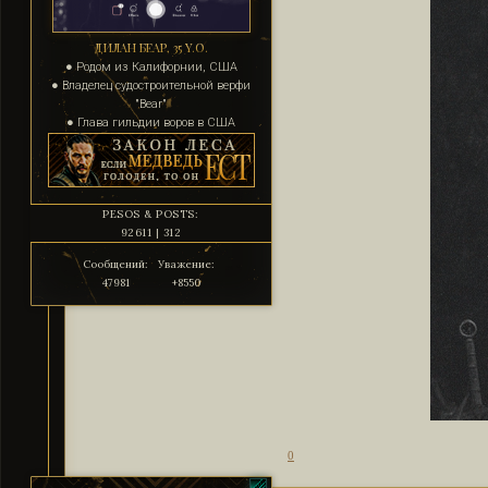
ДИЛАН БЕАР, 35 Y.O.
● Родом из Калифорнии, США
● Владелец судостроительной верфи
"Bear"
● Глава гильдии воров в США
PESOS & POSTS:
92611 | 312
Сообщений:
Уважение:
47981
+8550
0