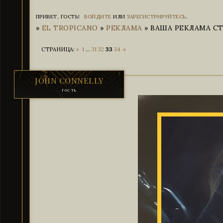
ПРИВЕТ, ГОСТЬ!
ВОЙДИТЕ
ИЛИ
ЗАРЕГИСТРИРУЙТЕСЬ
.
»
EL TROPICANO
»
РЕКЛАМА
»
ВАША РЕКЛАМА СТР
СТРАНИЦА:
«
1
…
31
32
33
34
»
JOHN CONNELLY
гость