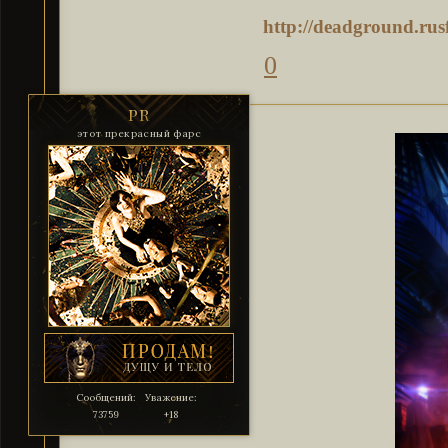
http://deadground.ru
0
PR
этот прекрасный фарс
Сообщений:
Уважение:
73759
+18