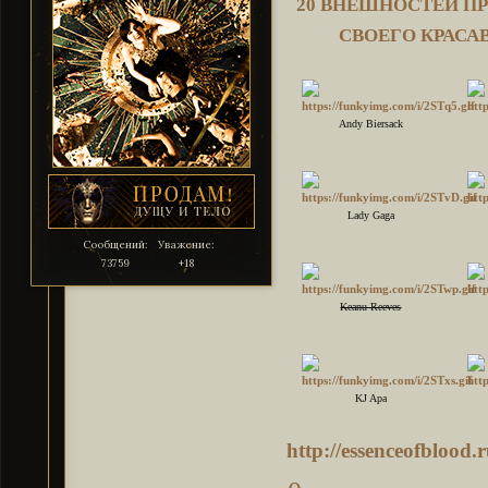
20 ВНЕШНОСТЕЙ П
СВОЕГО КРАСАВЦ
Andy Biersack
Lady Gaga
Сообщений:
Уважение:
73759
+18
Keanu Reeves
KJ Apa
http://essenceofblood