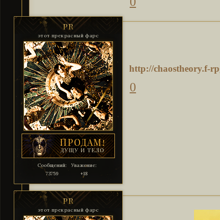
0
PR
этот прекрасный фарс
http://chaostheory.f-
0
Сообщений:
Уважение:
73759
+18
PR
этот прекрасный фарс