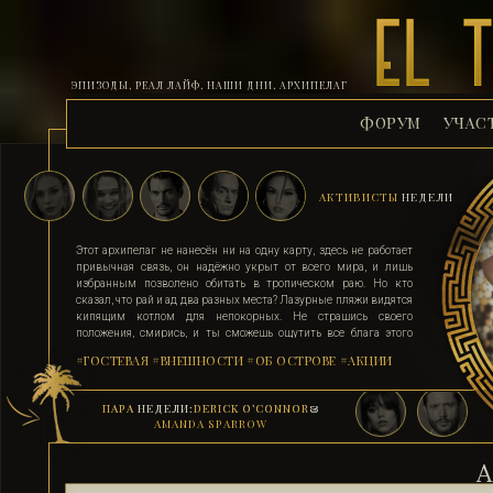
ЭПИЗОДЫ, РЕАЛ ЛАЙФ, НАШИ ДНИ, АРХИПЕЛАГ
ФОРУМ
УЧАС
АКТИВИСТЫ
НЕДЕЛИ
Этот архипелаг не нанесён ни на одну карту, здесь не работает
привычная связь, он надёжно укрыт от всего мира, и лишь
избранным позволено обитать в тропическом раю. Но кто
сказал, что рай и ад два разных места? Лазурные пляжи видятся
кипящим котлом для непокорных. Не страшись своего
положения, смирись, и ты сможешь ощутить все блага этого
острова. Поддавшись соблазну и похоти, стань верным их
#ГОСТЕВАЯ
#ВНЕШНОСТИ
#ОБ ОСТРОВЕ
#АКЦИИ
адептом. Выбери для себя стезю, ступай по ней, гордо неся статус
рабыни, иначе тебя силой поставят на колени. Помни, ад на
земле существует, и он прямо здесь.
ПАРА
НЕДЕЛИ:
DERICK O’CONNOR
&
AMANDA SPARROW