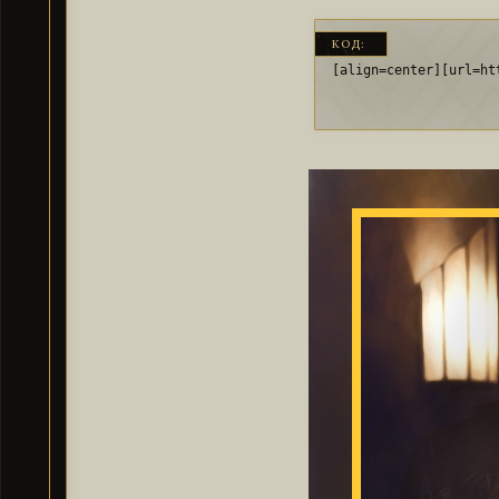
КОД:
[align=center][url=ht