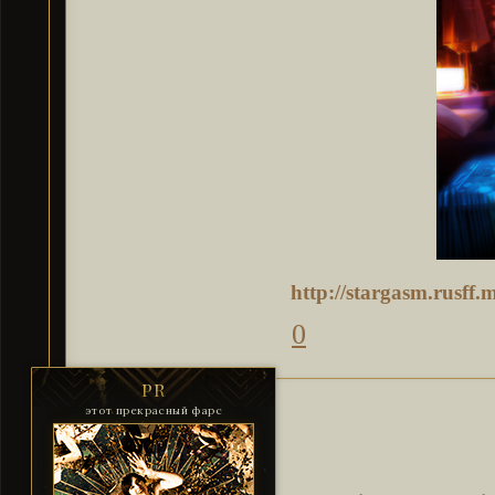
http://stargasm.rusff
0
PR
этот прекрасный фарс