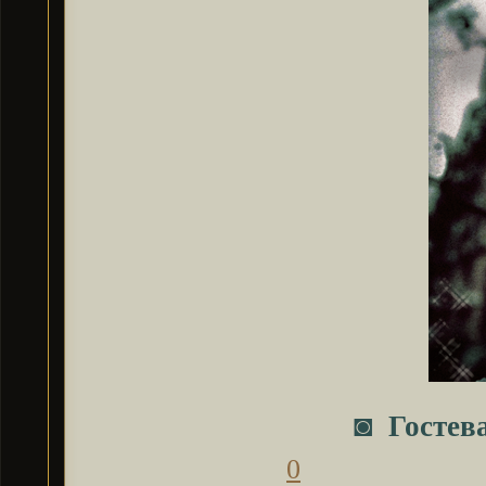
◙
Гостев
0