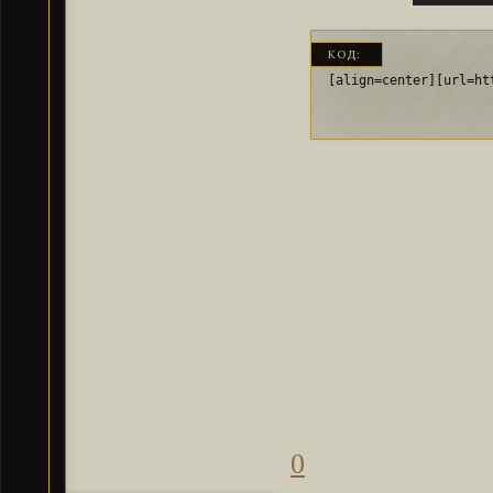
КОД:
[align=center][url=ht
0