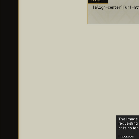
КОД:
[align=center][url=ht