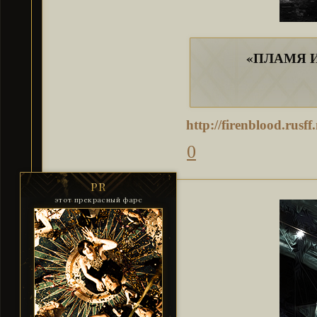
«ПЛАМЯ 
http://firenblood.rus
0
PR
этот прекрасный фарс