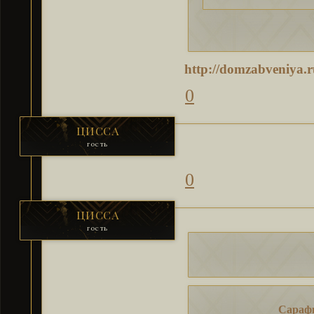
http://domzabveniya.
0
ЦИССА
гость
0
ЦИССА
гость
Сарафи