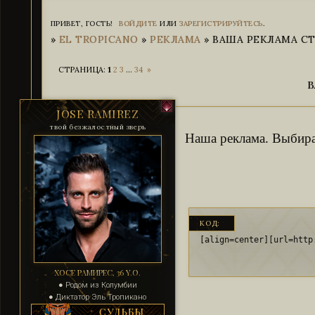
ПРИВЕТ, ГОСТЬ!
ВОЙДИТЕ
ИЛИ
ЗАРЕГИСТРИРУЙТЕСЬ
.
»
EL TROPICANO
»
РЕКЛАМА
»
ВАША РЕКЛАМА СТ
СТРАНИЦА:
1
2
3
…
34
»
В
JOSE RAMIREZ
твой безжалостный зверь
Наша реклама. Выбир
КОД:
[align=center][url=http
ХОСЕ РАМИРЕС, 36 Y.O.
● Родом из Колумбии
● Диктатор Эль Тропикано