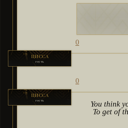
0
ЦИССА
гость
0
ЦИССА
гость
You think y
To get of t