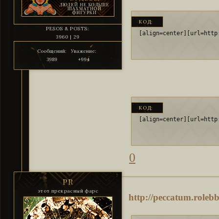
КОД:
PESOS & POSTS:
[align=center][url=http
3960 | 29
Сообщений:
Уважение:
3989
+994
КОД:
[align=center][url=http
0
PR
этот прекрасный фарс
http://peccatum.role