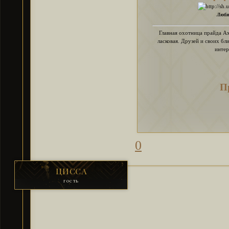
Любя
Главная охотница прайда Ах
ласковая. Друзей и своих бл
инте
П
0
ЦИССА
гость