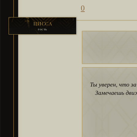
0
ЦИССА
гость
Ты уверен, что з
Замечаешь движ