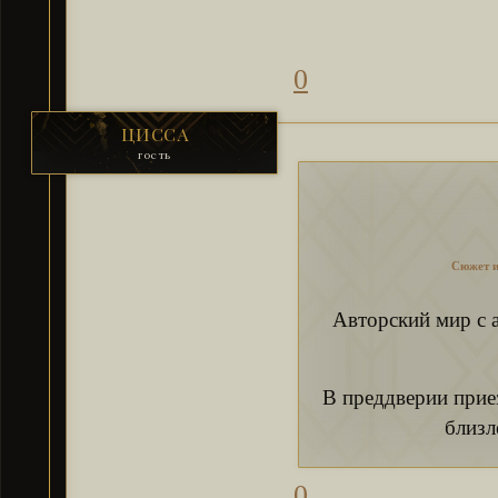
0
ЦИССА
гость
Сюжет и
Авторский мир с 
В преддверии прие
близл
0