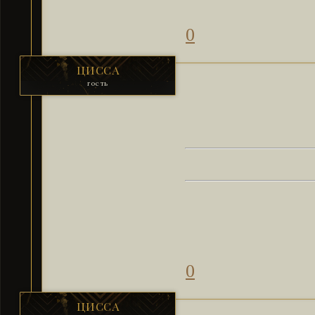
0
ЦИССА
гость
0
ЦИССА