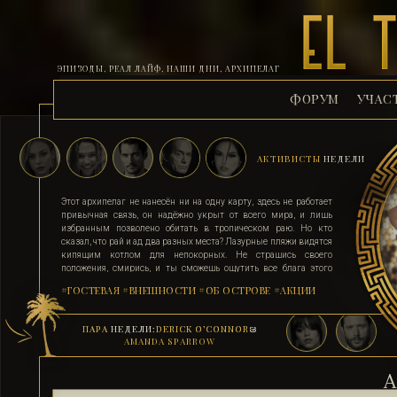
ЭПИЗОДЫ, РЕАЛ ЛАЙФ, НАШИ ДНИ, АРХИПЕЛАГ
ФОРУМ
УЧАС
АКТИВИСТЫ
НЕДЕЛИ
Этот архипелаг не нанесён ни на одну карту, здесь не работает
привычная связь, он надёжно укрыт от всего мира, и лишь
избранным позволено обитать в тропическом раю. Но кто
сказал, что рай и ад два разных места? Лазурные пляжи видятся
кипящим котлом для непокорных. Не страшись своего
положения, смирись, и ты сможешь ощутить все блага этого
острова. Поддавшись соблазну и похоти, стань верным их
#ГОСТЕВАЯ
#ВНЕШНОСТИ
#ОБ ОСТРОВЕ
#АКЦИИ
адептом. Выбери для себя стезю, ступай по ней, гордо неся статус
рабыни, иначе тебя силой поставят на колени. Помни, ад на
земле существует, и он прямо здесь.
ПАРА
НЕДЕЛИ:
DERICK O’CONNOR
&
AMANDA SPARROW