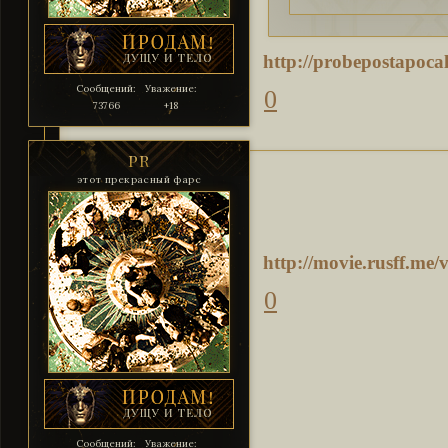
http://probepostapoca
Сообщений:
Уважение:
0
73766
+18
PR
этот прекрасный фарс
http://movie.rusff.me
0
Сообщений:
Уважение: