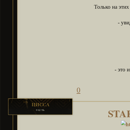
Только на эти
- ув
- это 
0
ЦИССА
STA
гость