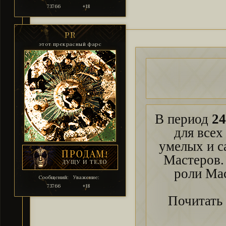
73766
+18
PR
этот прекрасный фарс
В период
24
для всех
умелых и с
Мастеров.
роли Ма
Сообщений:
Уважение:
73766
+18
Почитать 