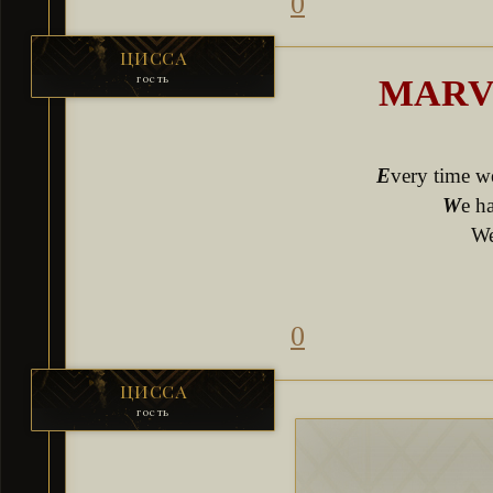
0
ЦИССА
гость
MARV
E
very time we
W
e h
We
0
ЦИССА
гость