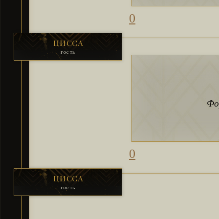
0
ЦИССА
гость
Фо
0
ЦИССА
гость