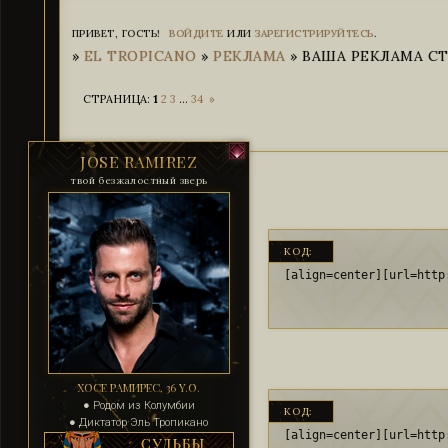
ПРИВЕТ, ГОСТЬ!
ВОЙДИТЕ
ИЛИ
ЗАРЕГИСТРИРУЙТЕСЬ
.
»
EL TROPICANO
»
РЕКЛАМА
»
ВАША РЕКЛАМА СТР
СТРАНИЦА:
1
2
3
…
34
»
JOSE RAMIREZ
твой безжалостный зверь
КОД:
[align=center][url=http
ХОСЕ РАМИРЕС, 36 Y.O.
● Родом из Колумбии
КОД:
● Диктатор Эль Тропикано
[align=center][url=http