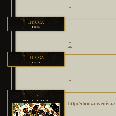
0
ЦИССА
гость
0
ЦИССА
гость
0
PR
этот прекрасный фарс
http://domzabveniya.