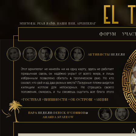
ЭПИЗОДЫ, РЕАЛ ЛАЙФ, НАШИ ДНИ, АРХИПЕЛАГ
ФОРУМ
УЧАС
АКТИВИСТЫ
НЕДЕЛИ
Этот архипелаг не нанесён ни на одну карту, здесь не работает
привычная связь, он надёжно укрыт от всего мира, и лишь
избранным позволено обитать в тропическом раю. Но кто
сказал, что рай и ад два разных места? Лазурные пляжи видятся
кипящим котлом для непокорных. Не страшись своего
положения, смирись, и ты сможешь ощутить все блага этого
острова. Поддавшись соблазну и похоти, стань верным их
#ГОСТЕВАЯ
#ВНЕШНОСТИ
#ОБ ОСТРОВЕ
#АКЦИИ
адептом. Выбери для себя стезю, ступай по ней, гордо неся статус
рабыни, иначе тебя силой поставят на колени. Помни, ад на
земле существует, и он прямо здесь.
ПАРА
НЕДЕЛИ:
DERICK O’CONNOR
&
AMANDA SPARROW