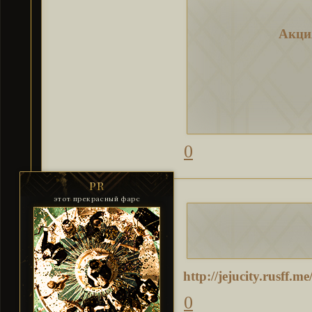
Акци
0
PR
этот прекрасный фарс
http://jejucity.rusff
0