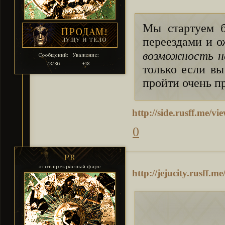
Мы стартуем б
переездами и о
возможность н
Сообщений:
Уважение:
73786
+18
только если вы
пройти очень п
http://side.rusff.me/
0
PR
этот прекрасный фарс
http://jejucity.rusff