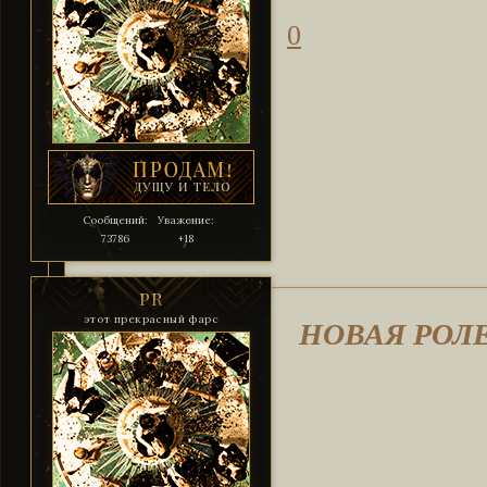
0
Сообщений:
Уважение:
73786
+18
PR
НОВАЯ РОЛ
этот прекрасный фарс