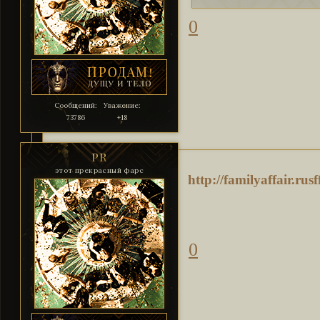
0
Сообщений:
Уважение:
73786
+18
PR
этот прекрасный фарс
http://familyaffair.ru
0