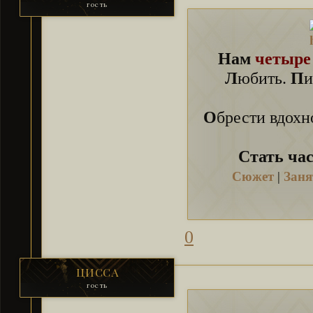
гость
Нам
четыре
Л
юбить.
П
и
О
брести вдохн
Стать час
Сюжет
|
Заня
0
ЦИССА
гость