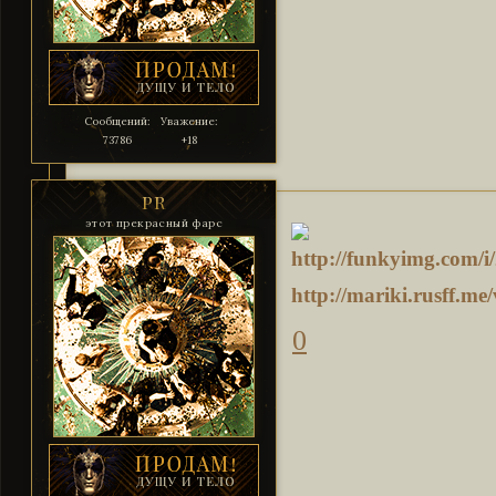
Сообщений:
Уважение:
73786
+18
PR
этот прекрасный фарс
http://mariki.rusff.
0