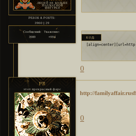
PESOS & POSTS:
3960 | 29
Сообщений:
Уважение:
3989
+994
КОД:
[align=center][url=http
0
PR
этот прекрасный фарс
http://familyaffair.ru
0