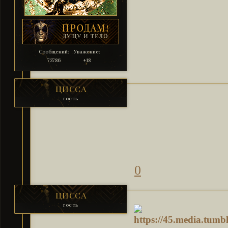
Сообщений:
Уважение:
73786
+18
ЦИССА
гость
0
ЦИССА
гость