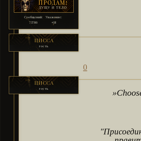
Сообщений:
Уважение:
73786
+18
ЦИССА
гость
0
ЦИССА
гость
»Cho
"Присое
прави