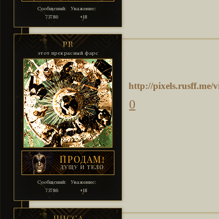
Сообщений:
Уважение:
73786
+18
PR
этот прекрасный фарс
http://pixels.rusff.m
0
Сообщений:
Уважение:
73786
+18
ЦИССА