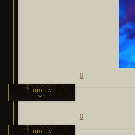
0
ЦИССА
гость
0
ЦИССА