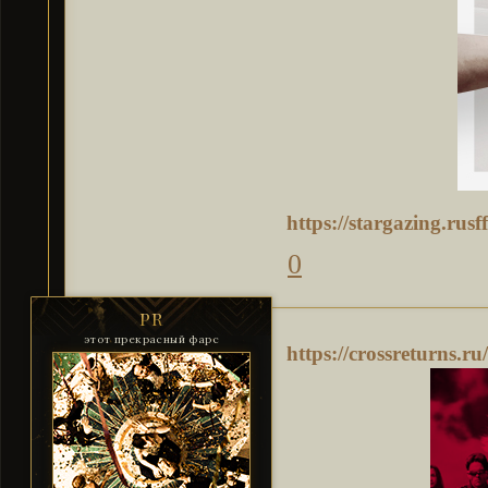
https://stargazing.ru
0
PR
этот прекрасный фарс
https://crossreturns.