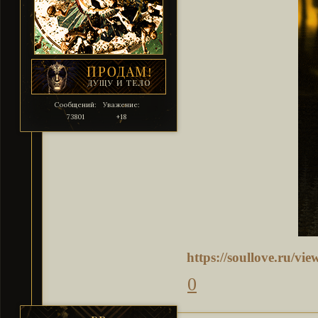
Сообщений:
Уважение:
73801
+18
https://soullove.ru/v
0