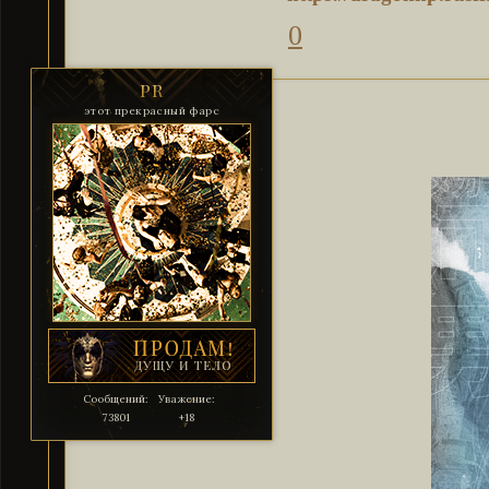
0
PR
этот прекрасный фарс
Сообщений:
Уважение:
73801
+18