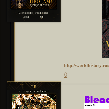
Сообщений:
Уважение:
73801
+18
http://worldhistory.r
0
PR
этот прекрасный фарс