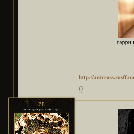
гарри
http://antcross.rusff
0
PR
этот прекрасный фарс