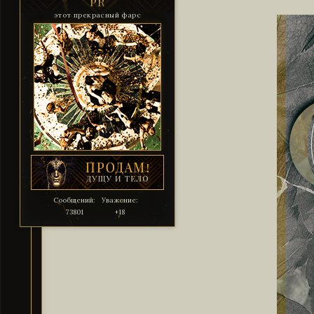
PR
этот прекрасный фарс
Сообщений:
Уважение:
73801
+18