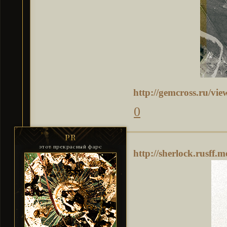
http://gemcross.ru/v
0
PR
этот прекрасный фарс
http://sherlock.rusff