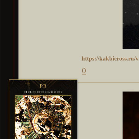
https://kakbicross.ru
0
PR
этот прекрасный фарс