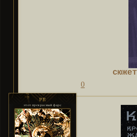
сюжет
0
PR
этот прекрасный фарс