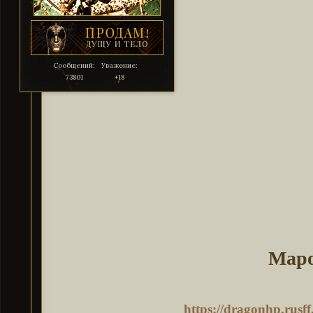
Сообщений:
Уважение:
73801
+18
Маро
https://dragonhp.rus