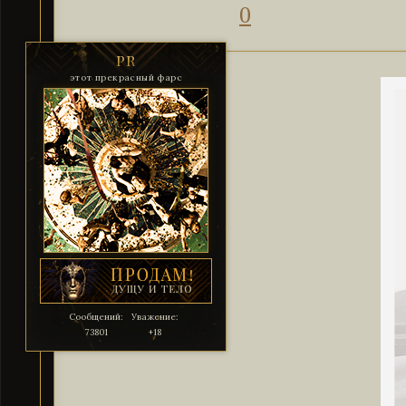
0
PR
этот прекрасный фарс
Сообщений:
Уважение:
73801
+18