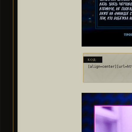
КОД:
[align=center][url=ht