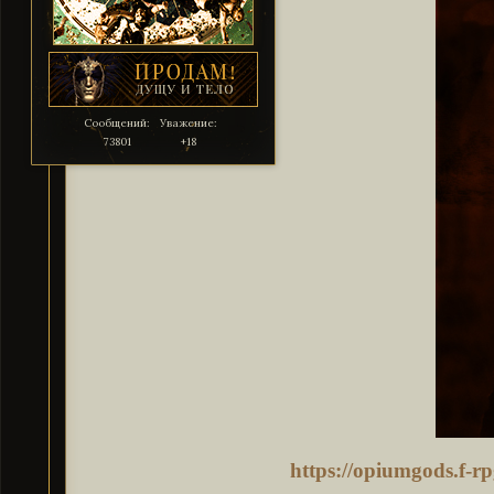
Сообщений:
Уважение:
73801
+18
https://opiumgods.f-