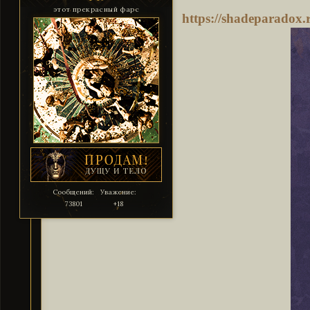
этот прекрасный фарс
https://shadeparadox
Сообщений:
Уважение:
73801
+18