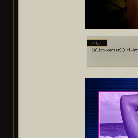
КОД:
[align=center][url=ht