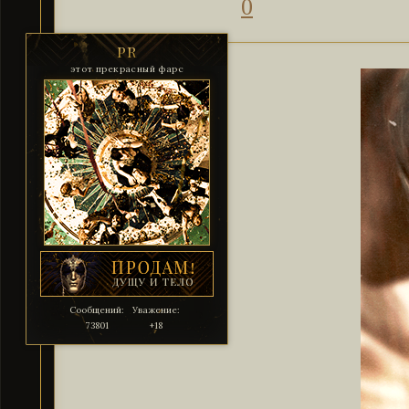
0
PR
этот прекрасный фарс
Сообщений:
Уважение:
73801
+18