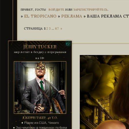
ПРИВЕТ, ГОСТЬ!
ВОЙДИТЕ
ИЛИ
ЗАРЕГИСТРИРУЙТЕСЬ
.
»
EL TROPICANO
»
РЕКЛАМА
»
ВАША РЕКЛАМА СТР
СТРАНИЦА:
1
2
3
…
67
»
JERRY TUCKER
мир летит в бездну с перерывами
на 18+
ДЖЕРРИ ТАКЕР, 40 Y.O.
● Родом из США, Чикаго
● Экс-чемпион в поединках по боям