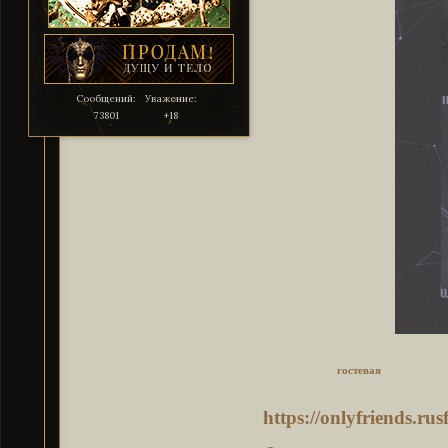
Сообщений:
Уважение:
73801
+18
гостевая
https://onlyfriends.r