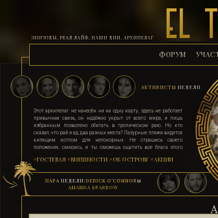
ЭПИЗОДЫ, РЕАЛ ЛАЙФ, НАШИ ДНИ, АРХИПЕЛАГ
ФОРУМ
УЧАС
АКТИВИСТЫ
НЕДЕЛИ
Этот архипелаг не нанесён ни на одну карту, здесь не работает
привычная связь, он надёжно укрыт от всего мира, и лишь
избранным позволено обитать в тропическом раю. Но кто
сказал, что рай и ад два разных места? Лазурные пляжи видятся
кипящим котлом для непокорных. Не страшись своего
положения, смирись, и ты сможешь ощутить все блага этого
острова. Поддавшись соблазну и похоти, стань верным их
#ГОСТЕВАЯ
#ВНЕШНОСТИ
#ОБ ОСТРОВЕ
#АКЦИИ
адептом. Выбери для себя стезю, ступай по ней, гордо неся статус
рабыни, иначе тебя силой поставят на колени. Помни, ад на
земле существует, и он прямо здесь.
ПАРА
НЕДЕЛИ:
DERICK O’CONNOR
&
AMANDA SPARROW