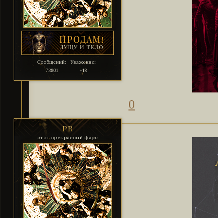
Сообщений:
Уважение:
73801
+18
0
PR
этот прекрасный фарс