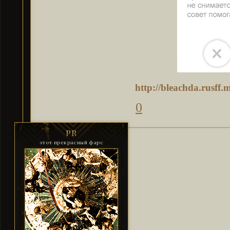
http://bleachda.rusf
0
PR
этот прекрасный фарс