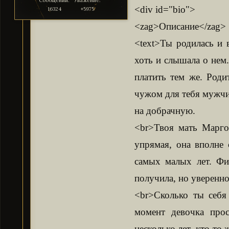
Сообщений:
Уважение:
<div id="bio">
16324
+5975
<zag>Описание</zag>
<text>Ты родилась и 
хоть и слышала о нем
платить тем же. Роди
чужом для тебя мужчи
на добрачную.
<br>Твоя мать Марго
упрямая, она вполне 
самых малых лет. Фи
получила, но уверенно
<br>Сколько ты себя
момент девочка прос
несколько лет, кто-то