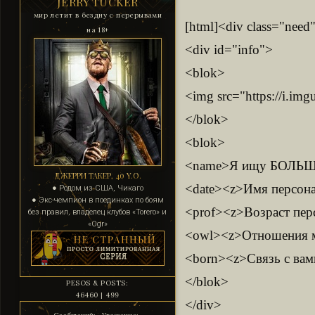
JERRY TUCKER
мир летит в бездну с перерывами
[html]<div class="need
на 18+
<div id="info">
<blok>
<img src="https://i.i
</blok>
<blok>
<name>Я ищу БОЛЬ
ДЖЕРРИ ТАКЕР, 40 Y.O.
<date><z>Имя персона
● Родом из США, Чикаго
● Экс-чемпион в поединках по боям
<prof><z>Возраст перс
без правил, владелец клубов «Torero» и
«Ogr»
<owl><z>Отношения м
<born><z>Связь с вами
</blok>
PESOS & POSTS:
46460 | 499
</div>