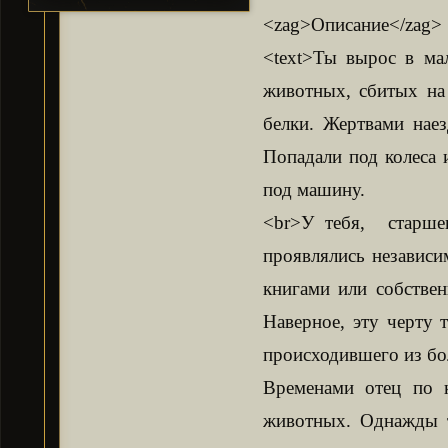
<zag>Описание</zag>
<text>Ты вырос в мал
животных, сбитых на
белки. Жертвами нае
Попадали под колеса 
под машину.
<br>У тебя, старшег
проявлялись независи
книгами или собстве
Наверное, эту черту 
происходившего из бо
Временами отец по 
животных. Однажды т