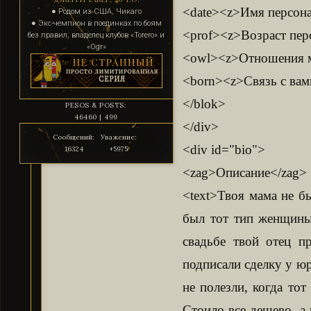
<date><z>Имя персона
● Родом из США, Чикаго
● Экс-чемпион в поединках по боям
<prof><z>Возраст перс
без правил, владелец клубов «Torero» и
«Ogr»
<owl><z>Отношения м
<born><z>Связь с вами
</blok>
PESOS & POSTS:
46460 | 499
</div>
Сообщений:
Уважение:
<div id="bio">
16324
+5975
<zag>Описание</zag>
<text>Твоя мама не б
был тот тип женщины
свадьбе твой отец п
подписали сделку у юр
не полезли, когда то
Стоило все дешево, а 