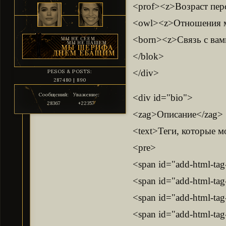
<prof><z>Возраст пер
<owl><z>Отношения м
<born><z>Связь с вами
</blok>
</div>
PESOS & POSTS:
287480 | 890
Сообщений:
Уважение:
<div id="bio">
28367
+22357
<zag>Описание</zag>
<text>Теги, которые м
<pre>
<span id="add-html-ta
<span id="add-html-ta
<span id="add-html-ta
<span id="add-html-ta