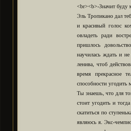
<br><b>-Значит буду м
Эль Тропикано дал те
и красивый голос ко
овладеть ради востр
пришлось довольство
научилась ждать и не
ленива, чтоб действов
время прекрасное т
способности угодить 
Ты знаешь, что для т
стоит угодить и тогд
скатиться по ступеньк
являюсь я. Экс-чемпи