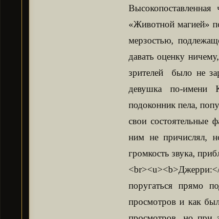
Высокопоставленная 
«Животной магией» по
мерзостью, подлежащ
давать оценку ничему
зрителей было не за
девушка по-имени К
подоконник пела, поп
свои состоятельные ф
ним не причислял, н
громкость звука, при
<br><u><b>Джерри:</
поругаться прямо по
просмотров и как был
просмотров, но при 