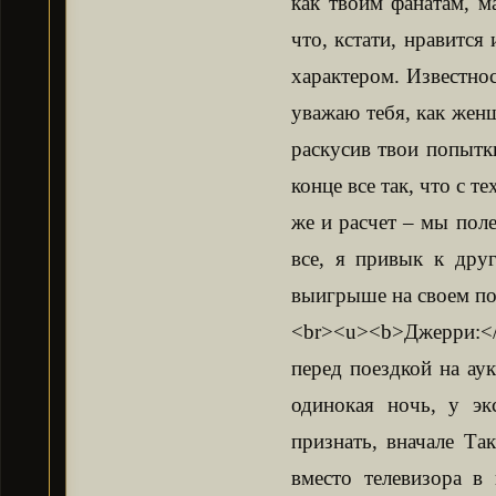
как твоим фанатам, м
что, кстати, нравитс
характером. Известнос
уважаю тебя, как женщ
раскусив твои попытк
конце все так, что с 
же и расчет – мы поле
все, я привык к дру
выигрыше на своем по
<br><u><b>Джерри:</
перед поездкой на ау
одинокая ночь, у эк
признать, вначале Та
вместо телевизора в