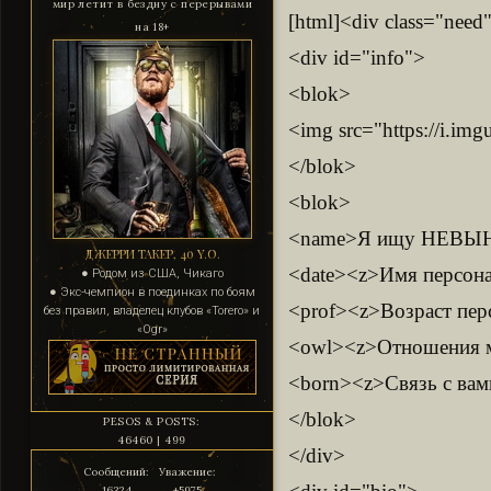
мир летит в бездну с перерывами
[html]<div class="need
на 18+
<div id="info">
<blok>
<img src="https://i.i
</blok>
<blok>
<name>Я ищу НЕВ
ДЖЕРРИ ТАКЕР, 40 Y.O.
<date><z>Имя персона
● Родом из США, Чикаго
● Экс-чемпион в поединках по боям
<prof><z>Возраст перс
без правил, владелец клубов «Torero» и
«Ogr»
<owl><z>Отношения м
<born><z>Связь с вами
</blok>
PESOS & POSTS:
46460 | 499
</div>
Сообщений:
Уважение:
16324
+5975