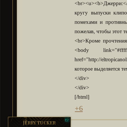
<br><u><b>Джерри:</
кругу выпуски клипо
помехами и противным
пожелав, чтобы этот т
<br>Кроме прочтения
<body link="#ffff
href="http://eltropica
которое выделяется тем
</div>
</div>
[/html]
+6
JERRY TUCKER