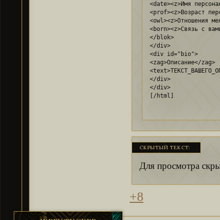
<date><z>Имя персона
<prof><z>Возраст пер
<owl><z>Отношения ме
<born><z>Связь с вам
</blok>

</div>

<div id="bio">

<zag>Описание</zag>

<text>ТЕКСТ_ВАШЕГО_ОП
</div>

</div>

[/html]
СКРЫТЫЙ ТЕКСТ:
Для просмотра скры
+8