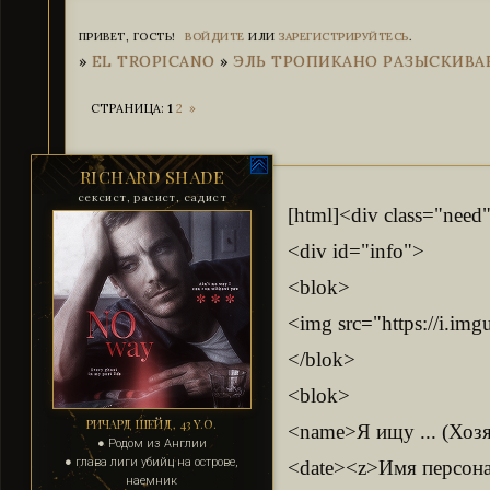
ПРИВЕТ, ГОСТЬ!
ВОЙДИТЕ
ИЛИ
ЗАРЕГИСТРИРУЙТЕСЬ
.
»
EL TROPICANO
»
ЭЛЬ ТРОПИКАНО РАЗЫСКИВА
СТРАНИЦА:
1
2
»
RICHARD SHADE
сексист, расист, садист
[html]<div class="need
<div id="info">
<blok>
<img src="https://i.i
</blok>
<blok>
РИЧАРД ШЕЙД, 43 Y.O.
<name>Я ищу ... (Хозя
● Родом из Англии
● глава лиги убийц на острове,
<date><z>Имя персона
наемник