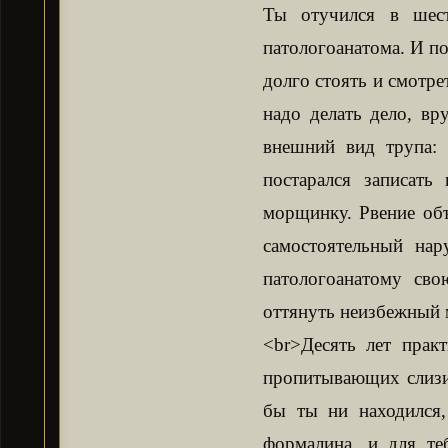
Ты отучился в шес
патологоанатома. И по
долго стоять и смотре
надо делать дело, вр
внешний вид трупа: 
постарался записать
морщинку. Рвение об
самостоятельный нар
патологоанатому сво
оттянуть неизбежный 
<br>Десять лет прак
пропитывающих слизис
бы ты ни находился,
формалина, и для те