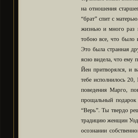
на отношения старшег
“брат” спит с матерью
жизнью и много раз п
тобою все, что было 
Это была странная др
ясно видела, что ему 
Йен притворялся, и 
тебе исполнилось 20, 
поведения Марго, по
прощальный подарок 
“Верь”. Ты твердо ре
традицию женщин Уодл
осознании собственн