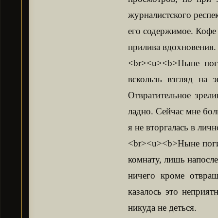
журналистского респе
его содержимое. Кофе 
прилива вдохновения.
<br><u><b>Ныне пог
вскользь взгляд на э
Отвратительное зрел
ладно. Сейчас мне бол
я не вторгалась в лич
<br><u><b>Ныне поги
комнату, лишь напосле
ничего кроме отвращ
казалось это неприят
никуда не деться.