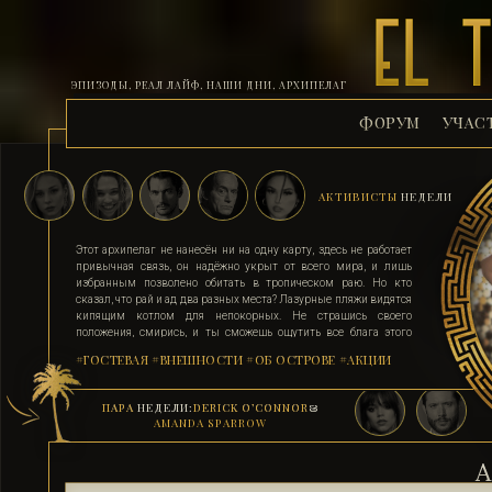
ЭПИЗОДЫ, РЕАЛ ЛАЙФ, НАШИ ДНИ, АРХИПЕЛАГ
ФОРУМ
УЧАС
АКТИВИСТЫ
НЕДЕЛИ
Этот архипелаг не нанесён ни на одну карту, здесь не работает
привычная связь, он надёжно укрыт от всего мира, и лишь
избранным позволено обитать в тропическом раю. Но кто
сказал, что рай и ад два разных места? Лазурные пляжи видятся
кипящим котлом для непокорных. Не страшись своего
положения, смирись, и ты сможешь ощутить все блага этого
острова. Поддавшись соблазну и похоти, стань верным их
#ГОСТЕВАЯ
#ВНЕШНОСТИ
#ОБ ОСТРОВЕ
#АКЦИИ
адептом. Выбери для себя стезю, ступай по ней, гордо неся статус
рабыни, иначе тебя силой поставят на колени. Помни, ад на
земле существует, и он прямо здесь.
ПАРА
НЕДЕЛИ:
DERICK O’CONNOR
&
AMANDA SPARROW