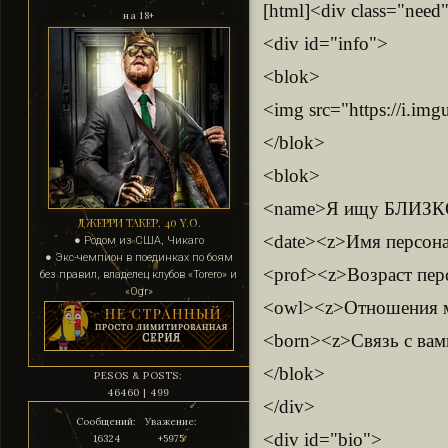
[html]<div class="need
на 18+
<div id="info">
<blok>
<img src="https://i.i
</blok>
<blok>
<name>Я ищу БЛИЗ
ДЖЕРРИ ТАКЕР, 40 Y.O.
<date><z>Имя персона
● Родом из США, Чикаго
● Экс-чемпион в поединках по боям
<prof><z>Возраст перс
без правил, владелец клубов «Torero» и
«Ogr»
<owl><z>Отношения м
<born><z>Связь с вами
</blok>
PESOS & POSTS:
46460 | 499
</div>
Сообщений:
Уважение:
<div id="bio">
16324
+5975