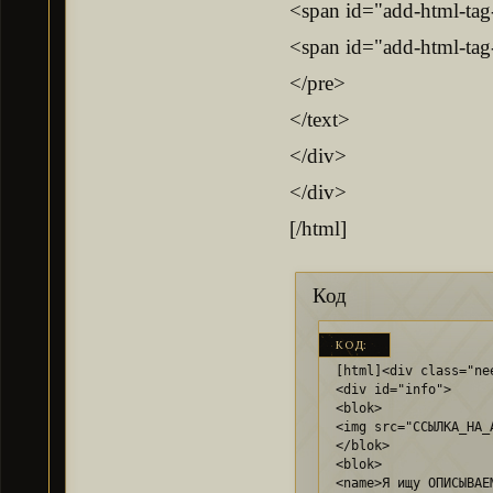
<span id="add-html-ta
<span id="add-html-ta
</pre>
</text>
</div>
</div>
[/html]
Код
КОД:
[html]<div class="nee
<div id="info">

<blok>

<img src="ССЫЛКА_НА_
</blok>

<blok>

<name>Я ищу ОПИСЫВАЕ