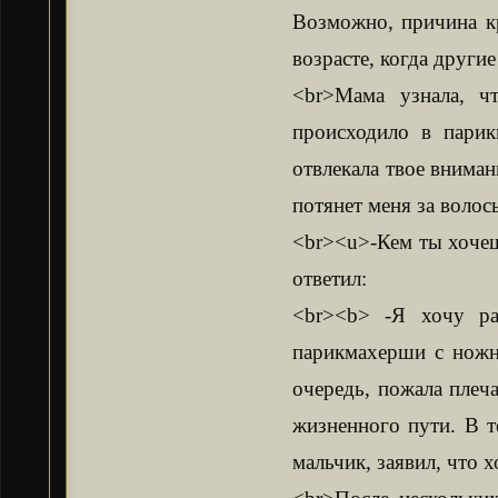
Возможно, причина к
возрасте, когда други
<br>Мама узнала, ч
происходило в парик
отвлекала твое вниман
потянет меня за волос
<br><u>-Кем ты хочешь
ответил:
<br><b> -Я хочу ра
парикмахерши с ножни
очередь, пожала плеч
жизненного пути. В т
мальчик, заявил, что 