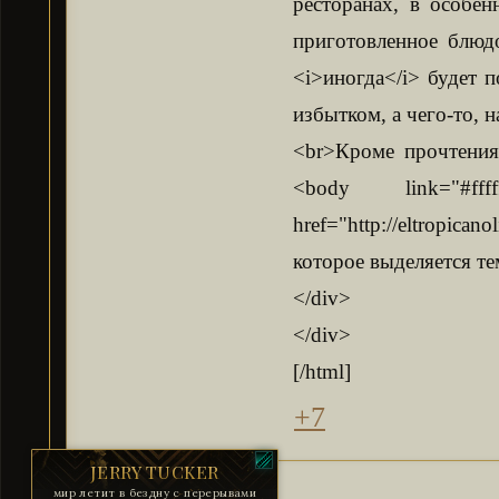
ресторанах, в особен
приготовленное блюдо
<i>иногда</i> будет п
избытком, а чего-то, н
<br>Кроме прочтения
<body link="#ffff
href="http://eltropica
которое выделяется тем
</div>
</div>
[/html]
+7
JERRY TUCKER
мир летит в бездну с перерывами