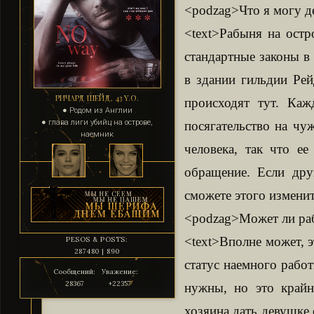
<podzag>Что я могу д
<text>Рабыня на остр
стандартные законы в
в здании гильдии Рей
РИЧАРД ШЕЙД, 43 Y.O.
происходят тут. Ка
● Родом из Англии
● глава лиги убийц на острове,
посягательство на чу
наемник
человека, так что ее
обращение. Если дру
сможете этого изменит
<podzag>Может ли раб
<text>Вполне может, э
PESOS & POSTS:
287480 | 890
статус наемного рабо
Сообщений:
Уважение:
28367
+22357
нужны, но это крайн
хозяина дать девушке