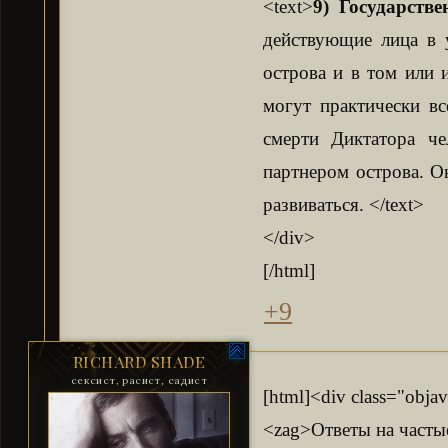
<text>
9) Государств
действующие лица в 
острова и в том или 
могут практически вс
смерти Диктатора ч
партнером острова. О
развиваться. </text>
</div>
[/html]
+9
RICHARD SHADE
сексист, расист, садист
[html]<div class="obja
<zag>Ответы на часты