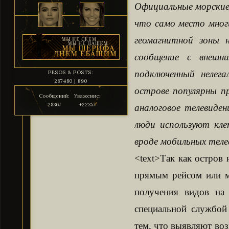
Официальные морские 
что само место многи
геомагнитной зоны 
сообщение с внешн
подключенный нелег
PESOS & POSTS:
287480 | 890
острове популярны п
Сообщений:
Уважение:
28367
+22357
аналоговое телевиде
люди используют кле
вроде мобильных теле
<text>Так как остров 
прямым рейсом или м
получения видов на 
специальной службой
тем, что выявляют во