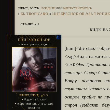
ПРИВЕТ, ГОСТЬ!
ВОЙДИТЕ
ИЛИ
ЗАРЕГИСТРИРУЙТЕСЬ
.
»
EL TROPICANO
»
ИНТЕРЕСНОЕ ОБ ЭЛЬ ТРОПИ
СТРАНИЦА:
1
ВИДЫ НА 
RICHARD SHADE
сексист, расист, садист
[html]<div class="obja
<zag>Виды на жительс
<text>
Эль Тропикано 
столица Солар-Сити.
Вокруг островов на
спутникам заснять о
РИЧАРД ШЕЙД, 43 Y.O.
остров крайне не п
● Родом из Англии
● глава лиги убийц на острове,
строя (выдают безу
наемник