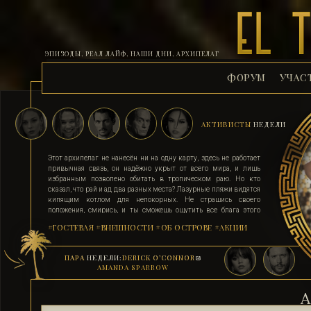
ЭПИЗОДЫ, РЕАЛ ЛАЙФ, НАШИ ДНИ, АРХИПЕЛАГ
ФОРУМ
УЧАС
АКТИВИСТЫ
НЕДЕЛИ
Этот архипелаг не нанесён ни на одну карту, здесь не работает
привычная связь, он надёжно укрыт от всего мира, и лишь
избранным позволено обитать в тропическом раю. Но кто
сказал, что рай и ад два разных места? Лазурные пляжи видятся
кипящим котлом для непокорных. Не страшись своего
положения, смирись, и ты сможешь ощутить все блага этого
острова. Поддавшись соблазну и похоти, стань верным их
#ГОСТЕВАЯ
#ВНЕШНОСТИ
#ОБ ОСТРОВЕ
#АКЦИИ
адептом. Выбери для себя стезю, ступай по ней, гордо неся статус
рабыни, иначе тебя силой поставят на колени. Помни, ад на
земле существует, и он прямо здесь.
ПАРА
НЕДЕЛИ:
DERICK O’CONNOR
&
AMANDA SPARROW