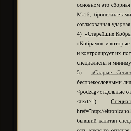
основном это сборная
М-16, бронежилетами
согласованная ударная 
4)
«Старейшие Кобр
«Кобрами» и которые 
и контролирует их пот
специалисты и миниму
5)
«Старые Сетас
беспрекословными лид
<podzag>отдельные от
<text>1)
Специа
href="http://eltropic
бывший капитан спецн
есть какая-то опасна