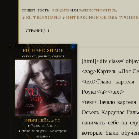
ПРИВЕТ, ГОСТЬ!
ВОЙДИТЕ
ИЛИ
ЗАРЕГИСТРИРУЙТЕСЬ
.
»
EL TROPICANO
»
ИНТЕРЕСНОЕ ОБ ЭЛЬ ТРОПИ
СТРАНИЦА:
1
RICHARD SHADE
сексист, расист, садист
[html]<div class="obja
<zag>Картель «Лос Се
<text>Глава картеля <a
Роуко</a></text>
<text>Начало картеля 
Осьель Карденас Гиль
РИЧАРД ШЕЙД, 43 Y.O.
нанимать себе на слу
● Родом из Англии
● глава лиги убийц на острове,
которые были обучен
наемник