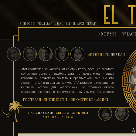
ЭПИЗОДЫ, РЕАЛ ЛАЙФ, НАШИ ДНИ, АРХИПЕЛАГ
ФОРУМ
УЧАС
АКТИВИСТЫ
НЕДЕЛИ
Этот архипелаг не нанесён ни на одну карту, здесь не работает
привычная связь, он надёжно укрыт от всего мира, и лишь
избранным позволено обитать в тропическом раю. Но кто
сказал, что рай и ад два разных места? Лазурные пляжи видятся
кипящим котлом для непокорных. Не страшись своего
положения, смирись, и ты сможешь ощутить все блага этого
острова. Поддавшись соблазну и похоти, стань верным их
#ГОСТЕВАЯ
#ВНЕШНОСТИ
#ОБ ОСТРОВЕ
#АКЦИИ
адептом. Выбери для себя стезю, ступай по ней, гордо неся статус
рабыни, иначе тебя силой поставят на колени. Помни, ад на
земле существует, и он прямо здесь.
ПАРА
НЕДЕЛИ:
DERICK O’CONNOR
&
AMANDA SPARROW