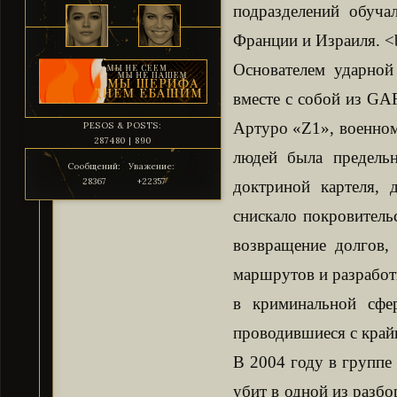
подразделений обуч
Франции и Израиля. <
Основателем ударной
вместе с собой из GA
Артуро «Z1», военном
PESOS & POSTS:
287480 | 890
людей была предельн
Сообщений:
Уважение:
28367
+22357
доктриной картеля, 
снискало покровитель
возвращение долгов, 
маршрутов и разработ
в криминальной сфе
проводившиеся с край
В 2004 году в группе 
убит в одной из разбо