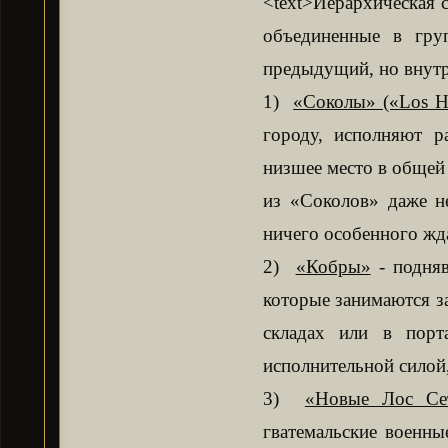
<text>Иерархическая с
объединенные в гру
предыдущий, но внутр
1)
«Соколы» («Los H
городу, исполняют р
низшее место в общей
из «Соколов» даже н
ничего особенного жда
2)
«Кобры»
- подняв
которые занимаются з
складах или в порт
исполнительной силой,
3)
«Новые Лос Се
гватемальские военны